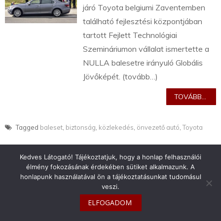
járó Toyota belgiumi Zaventemben
található fejlesztési központjában
tartott Fejlett Technológiai
Szemináriumon vállalat ismertette a
NULLA balesetre irányuló Globális
Jövőképét. (tovább…)
TOVÁBB...
Tagged
baleset
,
biztonság
,
közlekedés
,
önvezető autó
,
Toyota
Kedves Látogató! Tájékoztatjuk, hogy a honlap felhasználói
élmény fokozásának érdekében sütiket alkalmazunk. A
honlapunk használatával ön a tájékoztatásunkat tudomásul
veszi.
info@toyotaclub.hu
ELFOGADOM
Copyright © 2026
Toyota Klub Magyarország