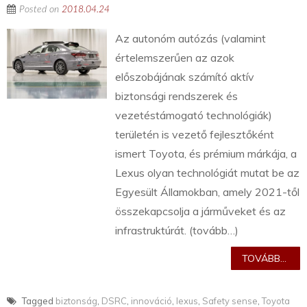
Posted on
2018.04.24
Az autonóm autózás (valamint
értelemszerűen az azok
előszobájának számító aktív
biztonsági rendszerek és
vezetéstámogató technológiák)
területén is vezető fejlesztőként
ismert Toyota, és prémium márkája, a
Lexus olyan technológiát mutat be az
Egyesült Államokban, amely 2021-től
összekapcsolja a járműveket és az
infrastruktúrát. (tovább…)
TOVÁBB...
Tagged
biztonság
,
DSRC
,
innováció
,
lexus
,
Safety sense
,
Toyota