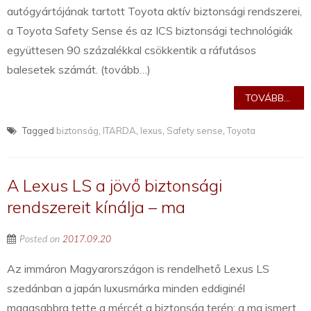
autógyártójának tartott Toyota aktív biztonsági rendszerei,
a Toyota Safety Sense és az ICS biztonsági technológiák
együttesen 90 százalékkal csökkentik a ráfutásos
balesetek számát. (tovább…)
TOVÁBB...
Tagged
biztonság
,
ITARDA
,
lexus
,
Safety sense
,
Toyota
A Lexus LS a jövő biztonsági
rendszereit kínálja – ma
Posted on
2017.09.20
Az immáron Magyarországon is rendelhető Lexus LS
szedánban a japán luxusmárka minden eddiginél
magasabbra tette a mércét a biztonság terén: a ma ismert