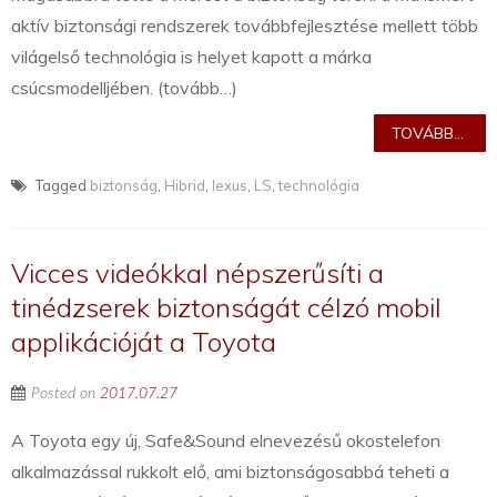
aktív biztonsági rendszerek továbbfejlesztése mellett több
világelső technológia is helyet kapott a márka
csúcsmodelljében. (tovább…)
TOVÁBB...
Tagged
biztonság
,
Hibrid
,
lexus
,
LS
,
technológia
Vicces videókkal népszerűsíti a
tinédzserek biztonságát célzó mobil
applikációját a Toyota
Posted on
2017.07.27
A Toyota egy új, Safe&Sound elnevezésű okostelefon
alkalmazással rukkolt elő, ami biztonságosabbá teheti a