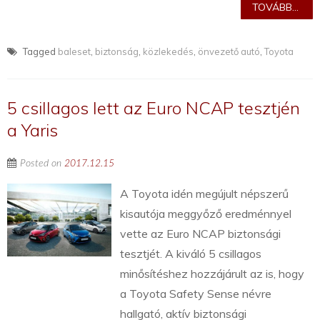
TOVÁBB...
Tagged
baleset
,
biztonság
,
közlekedés
,
önvezető autó
,
Toyota
5 csillagos lett az Euro NCAP tesztjén
a Yaris
Posted on
2017.12.15
A Toyota idén megújult népszerű
kisautója meggyőző eredménnyel
vette az Euro NCAP biztonsági
tesztjét. A kiváló 5 csillagos
minősítéshez hozzájárult az is, hogy
a Toyota Safety Sense névre
hallgató, aktív biztonsági