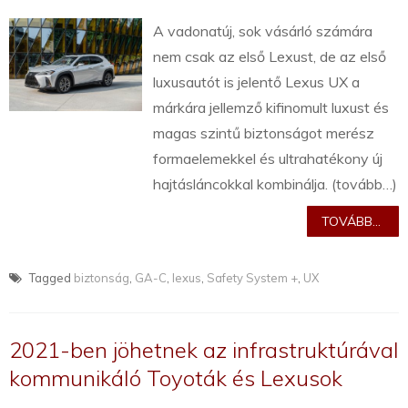
A vadonatúj, sok vásárló számára
nem csak az első Lexust, de az első
luxusautót is jelentő Lexus UX a
márkára jellemző kifinomult luxust és
magas szintű biztonságot merész
formaelemekkel és ultrahatékony új
hajtásláncokkal kombinálja. (tovább…)
TOVÁBB...
Tagged
biztonság
,
GA-C
,
lexus
,
Safety System +
,
UX
2021-ben jöhetnek az infrastruktúrával
kommunikáló Toyoták és Lexusok