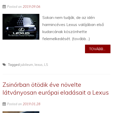
Posted on
2019.09.06
Sokan nem tudják, de az idén
harmincéves Lexus valójában első
kudarcának köszönhette
felemelkedését. (tovább…)
TOVÁBB...
Tagged
jubileum
,
lexus
,
LS
Zsinórban ötödik éve növelte
látványosan európai eladásait a Lexus
Posted on
2019.01.28