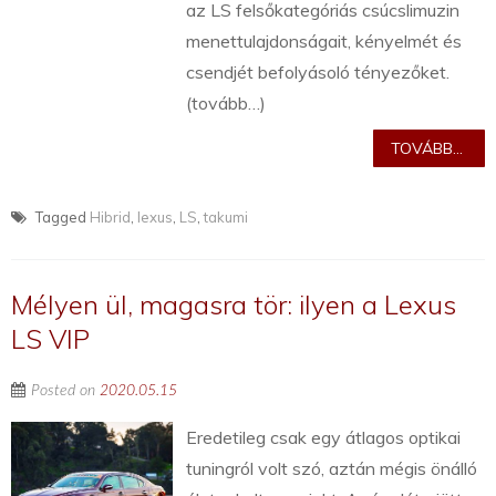
az LS felsőkategóriás csúcslimuzin
menettulajdonságait, kényelmét és
csendjét befolyásoló tényezőket.
(tovább…)
TOVÁBB...
Tagged
Hibrid
,
lexus
,
LS
,
takumi
Mélyen ül, magasra tör: ilyen a Lexus
LS VIP
Posted on
2020.05.15
Eredetileg csak egy átlagos optikai
tuningról volt szó, aztán mégis önálló