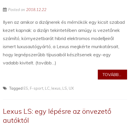
Posted on
2018.12.22
Ilyen az amikor a dizájnerek és mérnökök egy kicsit szabad
kezet kapnak: a dizájn tekintetében amúgy is vezetőnek
számító, környezetbarát hibrid elektromos modelljeiről
ismert luxusautógyártó, a Lexus megkérte munkatársait,
hogy legnépszerűbb típusaiból készítsenek egy-egy
vadabb kivitelt. (tovább…)
TOVÁBB...
Tagged
ES
,
F-sport
,
LC
,
lexus
,
LS
,
UX
Lexus LS: egy lépésre az önvezető
autóktól