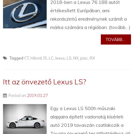
2018-ben a Lexus 76.188 autót
értékesített Európában, ami
rekordszintű eredménynek számít a
márka számára a régióban. (tovább…)
TOVÁBB...
Tagged
CT
,
Hibrid
,
IS
,
LC
,
lexus
,
LS
,
NX
,
piac
,
RX
Itt az önvezető Lexus LS?
Posted on
2019.01.27
Egy a Lexus LS 500h műszaki
alapjaira épített vadonatúj kísérleti
autó 2019 tavaszán csatlakozik a
Toyota önvezető tesztflottájához, jól