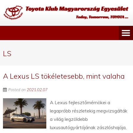
LS
A Lexus LS tökéletesebb, mint valaha
Posted on
2021.02.07
A Lexus fejlesztőmérnökei a
legapróbb részletekig megvizsgálták
a világ legzöldebb
luxusautógyártójának zászlóshajója,