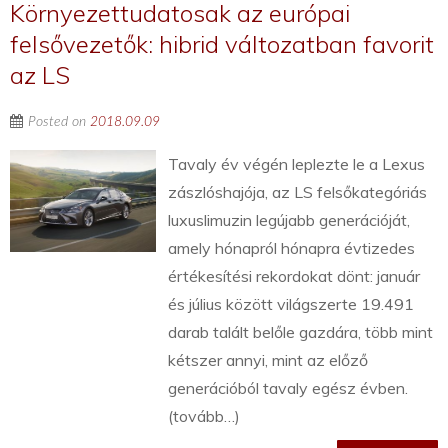
Környezettudatosak az európai
felsővezetők: hibrid változatban favorit
az LS
Posted on
2018.09.09
Tavaly év végén leplezte le a Lexus
zászlóshajója, az LS felsőkategóriás
luxuslimuzin legújabb generációját,
amely hónapról hónapra évtizedes
értékesítési rekordokat dönt: január
és július között világszerte 19.491
darab talált belőle gazdára, több mint
kétszer annyi, mint az előző
generációból tavaly egész évben.
(tovább…)