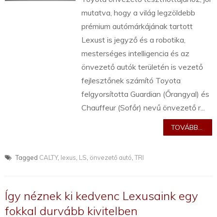
mutatva, hogy a világ legzöldebb
prémium autómárkájának tartott
Lexust is jegyző és a robotika,
mesterséges intelligencia és az
önvezető autók területén is vezető
fejlesztőnek számító Toyota
felgyorsította Guardian (Őrangyal) és
Chauffeur (Sofőr) nevű önvezető r...
TOVÁBB...
Tagged
CALTY
,
lexus
,
LS
,
önvezető autó
,
TRI
Így néznek ki kedvenc Lexusaink egy
fokkal durvább kivitelben