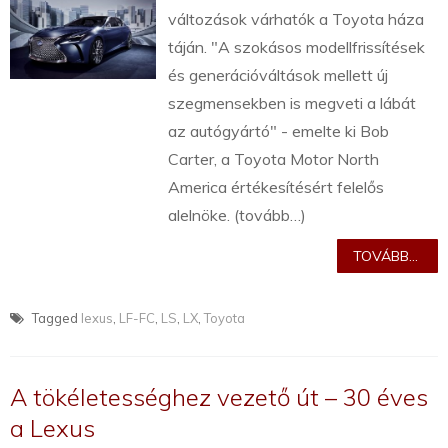
változások várhatók a Toyota háza
táján. "A szokásos modellfrissítések
és generációváltások mellett új
szegmensekben is megveti a lábát
az autógyártó" - emelte ki Bob
Carter, a Toyota Motor North
America értékesítésért felelős
alelnöke. (tovább…)
TOVÁBB...
Tagged
lexus
,
LF-FC
,
LS
,
LX
,
Toyota
A tökéletességhez vezető út – 30 éves
a Lexus