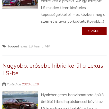
életre kelt a projekt. Az így létrejött
LS minden téren kivételes
képességekkel bír – és közben még a
szemet is gyönyörködteti. (tovább…)
TOVÁBB...
Tagged
lexus
,
LS
,
tuning
,
VIP
Nagyobb, erősebb hibrid kerül a Lexus
LS-be
Posted on
2020.05.10
Nyolchengeres benzinmotorra épülő
öntöltő hibrid hajtáslánccal bővíti az
LS luxuslimuzin kínálatát a Lexus.