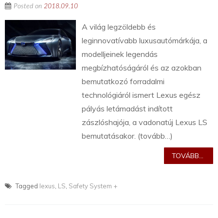
Posted on
2018.09.10
A világ legzöldebb és
leginnovatívabb luxusautómárkája, a
modelljeinek legendás
megbízhatóságáról és az azokban
bemutatkozó forradalmi
technológiáról ismert Lexus egész
pályás letámadást indított
zászlóshajója, a vadonatúj Lexus LS
bemutatásakor. (tovább…)
TOVÁBB...
Tagged
lexus
,
LS
,
Safety System +