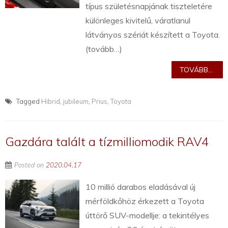
típus születésnapjának tiszteletére
különleges kivitelű, váratlanul
látványos szériát készített a Toyota.
(tovább…)
TOVÁBB...
Tagged
Hibrid
,
jubileum
,
Prius
,
Toyota
Gazdára talált a tízmilliomodik RAV4
Posted on
2020.04.17
10 millió darabos eladásával új
mérföldkőhöz érkezett a Toyota
úttörő SUV-modellje: a tekintélyes