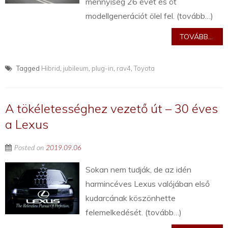
mennyiség 26 évet és öt
modellgenerációt ölel fel. (tovább…)
TOVÁBB...
Tagged
Hibrid
,
jubileum
,
plug-in
,
rav4
,
Toyota
A tökéletességhez vezető út – 30 éves
a Lexus
Posted on
2019.09.06
Sokan nem tudják, de az idén
harmincéves Lexus valójában első
kudarcának köszönhette
felemelkedését. (tovább…)