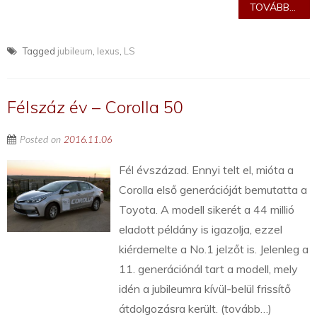
TOVÁBB...
Tagged
jubileum
,
lexus
,
LS
Félszáz év – Corolla 50
Posted on
2016.11.06
Fél évszázad. Ennyi telt el, mióta a
Corolla első generációját bemutatta a
Toyota. A modell sikerét a 44 millió
eladott példány is igazolja, ezzel
kiérdemelte a No.1 jelzőt is. Jelenleg a
11. generációnál tart a modell, mely
idén a jubileumra kívül-belül frissítő
átdolgozásra került. (tovább…)