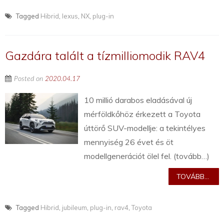
Tagged
Hibrid
,
lexus
,
NX
,
plug-in
Gazdára talált a tízmilliomodik RAV4
Posted on
2020.04.17
10 millió darabos eladásával új
mérföldkőhöz érkezett a Toyota
úttörő SUV-modellje: a tekintélyes
mennyiség 26 évet és öt
modellgenerációt ölel fel. (tovább…)
TOVÁBB...
Tagged
Hibrid
,
jubileum
,
plug-in
,
rav4
,
Toyota