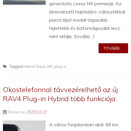
generációs Lexus NX premierje. Az
átrendezett hajtáslánc-választékkal
piacra lépő modell tágasabb,
fejlettebb és biztonságosabb lesz,
mint elődje. (tovább…)
TOVÁBB...
Tagged
Hibrid
,
lexus
,
NX
,
plug-in
Okostelefonnal távvezérelhető az új
RAV4 Plug-in Hybrid több funkciója
Posted on
2020.12.22
A városi forgalomban akár 98 km