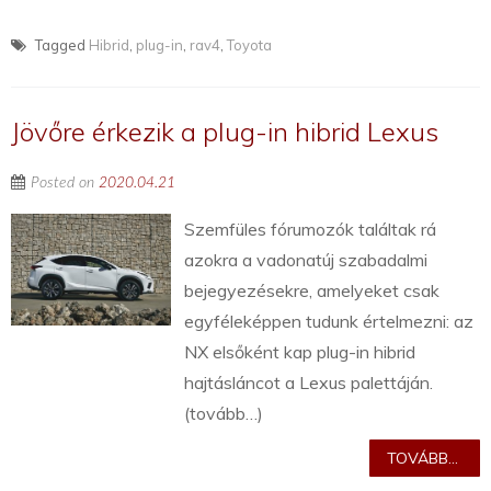
Tagged
Hibrid
,
plug-in
,
rav4
,
Toyota
Jövőre érkezik a plug-in hibrid Lexus
Posted on
2020.04.21
Szemfüles fórumozók találtak rá
azokra a vadonatúj szabadalmi
bejegyezésekre, amelyeket csak
egyféleképpen tudunk értelmezni: az
NX elsőként kap plug-in hibrid
hajtásláncot a Lexus palettáján.
(tovább…)
TOVÁBB...