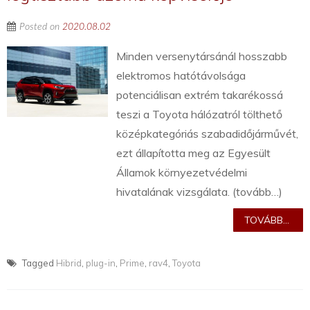
Posted on
2020.08.02
Minden versenytársánál hosszabb
elektromos hatótávolsága
potenciálisan extrém takarékossá
teszi a Toyota hálózatról tölthető
középkategóriás szabadidőjárművét,
ezt állapította meg az Egyesült
Államok környezetvédelmi
hivatalának vizsgálata. (tovább…)
TOVÁBB...
Tagged
Hibrid
,
plug-in
,
Prime
,
rav4
,
Toyota