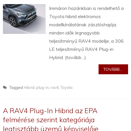
Immáron hazánkban is rendelhető a
Toyota hibrid elektromos
modellkínálatának zászlóshajója,
minden idők legnagyobb
teljesítményű RAV4 modellje, a 306
LE teljesítményű RAV4 Plug-in
Hybrid. (tovább…)
TOVÁBB...
Tagged
Hibrid
,
plug-in
,
rav4
,
Toyota
A RAV4 Plug-In Hibrid az EPA
felmérése szerint kategóriája
legtisztább üzemű képviselője