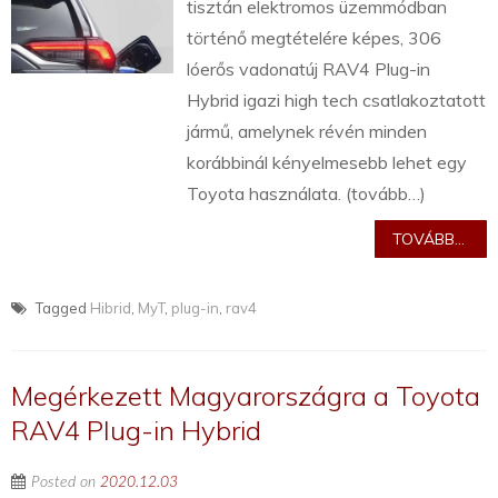
tisztán elektromos üzemmódban
történő megtételére képes, 306
lóerős vadonatúj RAV4 Plug-in
Hybrid igazi high tech csatlakoztatott
jármű, amelynek révén minden
korábbinál kényelmesebb lehet egy
Toyota használata. (tovább…)
TOVÁBB...
Tagged
Hibrid
,
MyT
,
plug-in
,
rav4
Megérkezett Magyarországra a Toyota
RAV4 Plug-in Hybrid
Posted on
2020.12.03