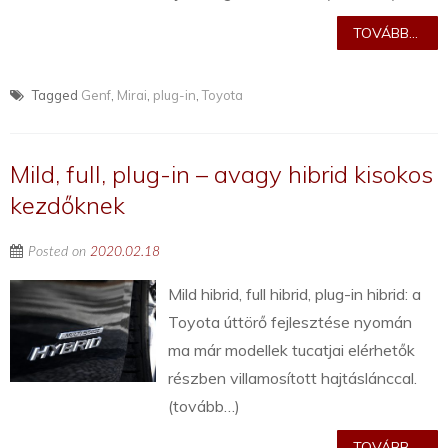
TOVÁBB...
Tagged
Genf
,
Mirai
,
plug-in
,
Toyota
Mild, full, plug-in – avagy hibrid kisokos
kezdőknek
Posted on
2020.02.18
Mild hibrid, full hibrid, plug-in hibrid: a
Toyota úttörő fejlesztése nyomán
ma már modellek tucatjai elérhetők
részben villamosított hajtáslánccal.
(tovább…)
TOVÁBB...