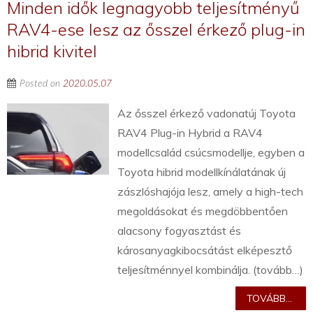
Minden idők legnagyobb teljesítményű
RAV4-ese lesz az ősszel érkező plug-in
hibrid kivitel
Posted on
2020.05.07
Az ősszel érkező vadonatúj Toyota
RAV4 Plug-in Hybrid a RAV4
modellcsalád csúcsmodellje, egyben a
Toyota hibrid modellkínálatának új
zászlóshajója lesz, amely a high-tech
megoldásokat és megdöbbentően
alacsony fogyasztást és
károsanyagkibocsátást elképesztő
teljesítménnyel kombinálja. (tovább…)
TOVÁBB...