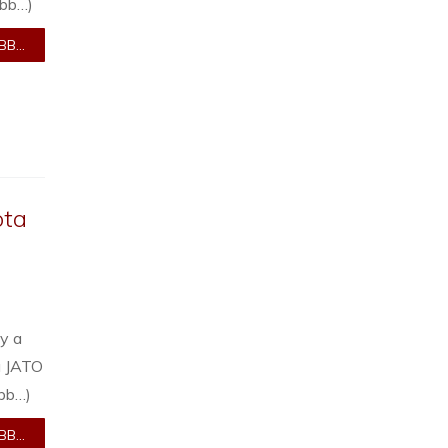
ább…)
B...
ota
gy a
a JATO
ább…)
B...