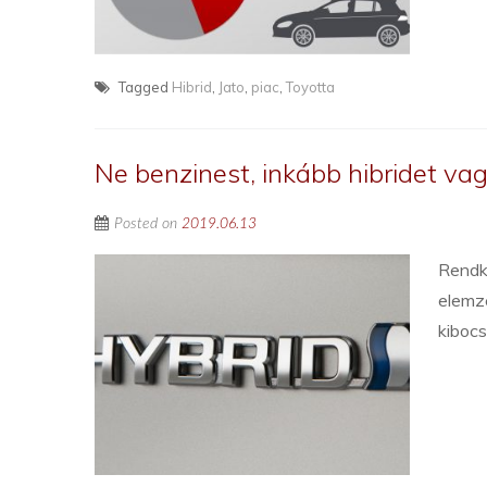
Tagged
Hibrid
,
Jato
,
piac
,
Toyotta
Ne benzinest, inkább hibridet vag
Posted on
2019.06.13
Rendkí
elemzé
kiboc