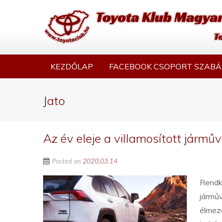
KEZDŐLAP
FACEBOOK CSOPORT SZABÁ
Jato
Az év eleje a villamosított járm
Posted on
2020.03.14
Rendkí
járműv
élmező