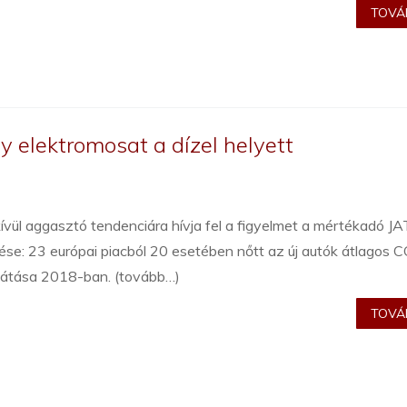
TOVÁB
y elektromosat a dízel helyett
vül aggasztó tendenciára hívja fel a figyelmet a mértékadó J
se: 23 európai piacból 20 esetében nőtt az új autók átlagos 
sátása 2018-ban. (tovább…)
TOVÁB