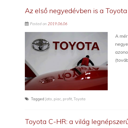
Az első negyedévben is a Toyota
Posted on
2019.06.06
A mér
negye
azonos
(tová
Tagged
Jato
,
piac
,
profit
,
Toyota
Toyota C-HR: a világ legnépszerű