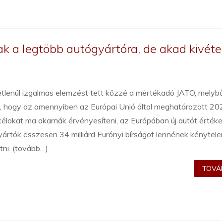
 a legtöbb autógyártóra, de akad kivétel
tlenül izgalmas elemzést tett közzé a mértékadó JATO, melybő
l, hogy az amennyiben az Európai Unió által meghatározott 2
lokat ma akarnák érvényesíteni, az Európában új autót értéke
ártók összesen 34 milliárd Eurónyi bírságot lennének kénytel
tni. (tovább…)
TOVÁB