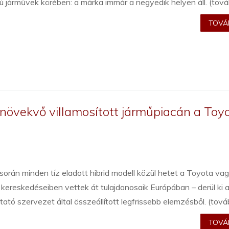
ú járművek körében: a márka immár a negyedik helyen áll. (tov
TOVÁB
övekvő villamosított járműpiacán a Toy
orán minden tíz eladott hibrid modell közül hetet a Toyota va
kereskedéseiben vettek át tulajdonosaik Európában – derül ki 
tató szervezet által összeállított legfrissebb elemzésből. (tov
TOVÁB