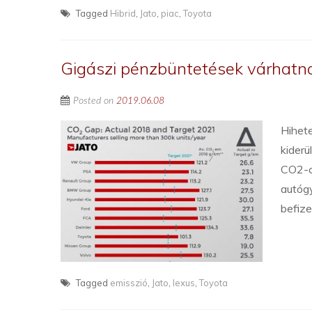
Tagged
Hibrid
,
Jato
,
piac
,
Toyota
Gigászi pénzbüntetések várhatnak
Posted on
2019.06.08
Hihete
kiderü
CO2-cé
autógy
befize
Tagged
emisszió
,
Jato
,
lexus
,
Toyota