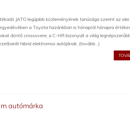
tékadó JATO legújabb közleményének tanúsága szerint az idei
negyedévében a Toyota hazánkban is hónapról hónapra értékes
okat döntő crossovere, a C-HR bizonyult a világ legnépszerűb
zetbarát hibrid elektromos autójának. (tovább…)
TOVÁB
eam autómárka