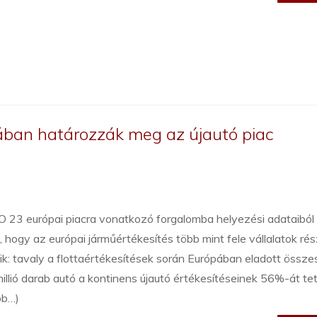
pjában határozzák meg az újautó piac
O 23 európai piacra vonatkozó forgalomba helyezési adataiból
l, hogy az európai járműértékesítés több mint fele vállalatok ré
ik: tavaly a flottaértékesítések során Európában eladott össz
illió darab autó a kontinens újautó értékesítéseinek 56%-át tett
bb…)