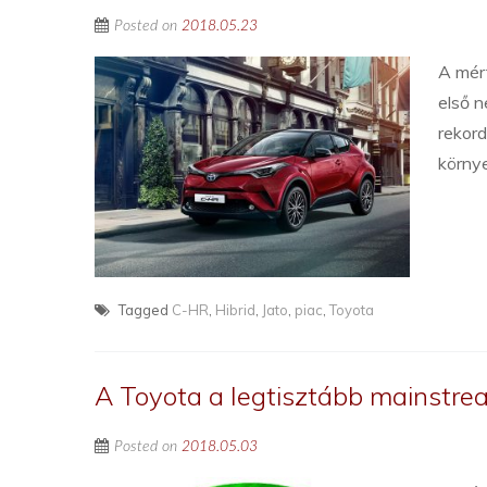
Posted on
2018.05.23
A mér
első 
rekord
környe
Tagged
C-HR
,
Hibrid
,
Jato
,
piac
,
Toyota
A Toyota a legtisztább mainstr
Posted on
2018.05.03