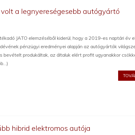
 volt a legnyereségesebb autógyártó
tékadó JATO elemzéséből kiderül, hogy a 2019-es naptári év e
dévének pénzügyi eredményei alapján az autógyártók világsz
 bevételt produkáltak, az általuk elért profit ugyanakkor csökk
bb…)
TOVÁB
bb hibrid elektromos autója