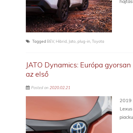
hajtás
Tagged
BEV
,
Hibrid
,
Jato
,
plug-in
,
Toyota
JATO Dynamics: Európa gyorsan n
az első
Posted on
2020.02.21
2019 s
Lexus 
piacku