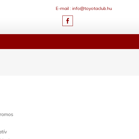
E-mail : info@toyotaclub.hu
ktromos
atív