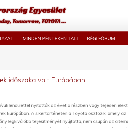
LYZAT
MINDEN PÉNTEKEN TALI
RÉGI FÓRUM
űvek időszaka volt Európában
vüli lendülettel nyitották az évet a részben vagy teljesen ele
ek Európában. A sikertörténeten a Toyota osztozik, amely az
ny legkiválóbb teljesítményét nyújtotta, nem csupán az altern