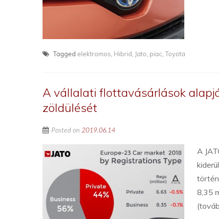
Tagged
elektromos
,
Hibrid
,
Jato
,
piac
,
Toyota
A vállalati flottavásárlások ala
zöldülését
Posted on
2019.06.14
A JAT
kiderü
történ
8,35 m
(tová