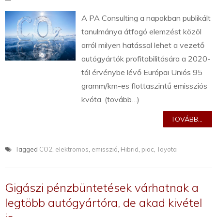
A PA Consulting a napokban publikált
tanulmánya átfogó elemzést közöl
arról milyen hatással lehet a vezető
autógyártók profitabilitására a 2020-
tól érvénybe lévő Európai Uniós 95
gramm/km-es flottaszintű emissziós
kvóta. (tovább…)
TOVÁBB...
Tagged
CO2
,
elektromos
,
emisszió
,
Hibrid
,
piac
,
Toyota
Gigászi pénzbüntetések várhatnak a
legtöbb autógyártóra, de akad kivétel