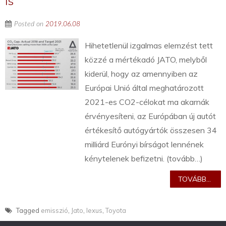
is
Posted on
2019.06.08
Hihetetlenül izgalmas elemzést tett
közzé a mértékadó JATO, melyből
kiderül, hogy az amennyiben az
Európai Unió által meghatározott
2021-es CO2-célokat ma akarnák
érvényesíteni, az Európában új autót
értékesítő autógyártók összesen 34
milliárd Eurónyi bírságot lennének
kénytelenek befizetni. (tovább…)
TOVÁBB...
Tagged
emisszió
,
Jato
,
lexus
,
Toyota