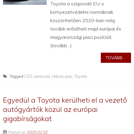
Toyota a szigorodó EU-s
környezetvédelmi normáknak
köszönhetően 2020-ban még
tovább erősítheti majd európai és
magyarországi piaci pozícióit.
(tovább…)
TOVÁBB...
Tagged
CO2
,
emisszió
,
Hibrid
,
piac
,
Toyota
Egyedül a Toyota kerülheti el a vezető
autógyártók közül az európai
gigabírságokat
Posted on
2020.02.02