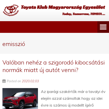
emisszió
Valóban nehéz a szigorodó kibocsátási
normák miatt új autót venni?
Posted on
2020.02.03
Az iparági szakértők már a tavalyi év
elején azzal számoltak hogy az idei
évre is számos új modellt ígérő