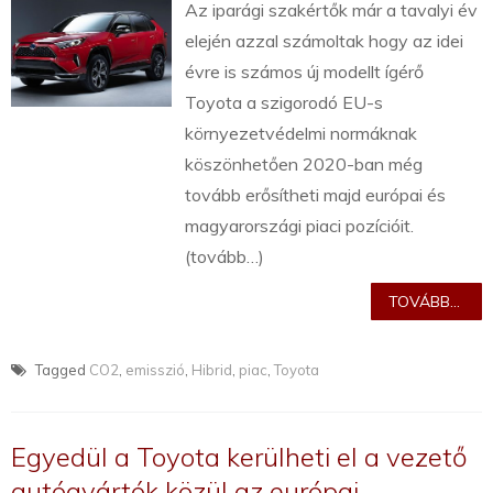
Az iparági szakértők már a tavalyi év
elején azzal számoltak hogy az idei
évre is számos új modellt ígérő
Toyota a szigorodó EU-s
környezetvédelmi normáknak
köszönhetően 2020-ban még
tovább erősítheti majd európai és
magyarországi piaci pozícióit.
(tovább…)
TOVÁBB...
Tagged
CO2
,
emisszió
,
Hibrid
,
piac
,
Toyota
Egyedül a Toyota kerülheti el a vezető
autógyártók közül az európai