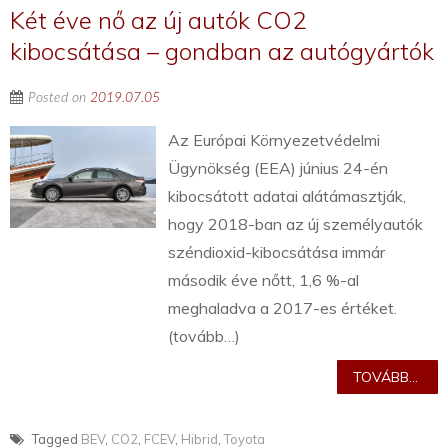
Két éve nő az új autók CO2
kibocsátása – gondban az autógyártók
Posted on
2019.07.05
Az Európai Környezetvédelmi
Ügynökség (EEA) június 24-én
kibocsátott adatai alátámasztják,
hogy 2018-ban az új személyautók
széndioxid-kibocsátása immár
második éve nőtt, 1,6 %-al
meghaladva a 2017-es értéket.
(tovább…)
TOVÁBB...
Tagged
BEV
,
CO2
,
FCEV
,
Hibrid
,
Toyota