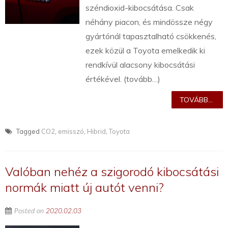
széndioxid-kibocsátása. Csak
néhány piacon, és mindössze négy
gyártónál tapasztalható csökkenés,
ezek közül a Toyota emelkedik ki
rendkívül alacsony kibocsátási
értékével. (tovább…)
TOVÁBB...
Tagged
CO2
,
emisszó
,
Hibrid
,
Toyota
Valóban nehéz a szigorodó kibocsátási
normák miatt új autót venni?
Posted on
2020.02.03