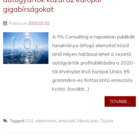
gigabírságokat
Posted on
2020.02.02
A PA Consulting a napokban publikált
tanulmánya átfogó elemzést közöl
arról milyen hatással lehet a vezető
autógyártók profitabilitására a 2020-
tól érvénybe lévő Európai Uniós 95
gramm/km-es flottaszintű emissziós
kvóta. (tovább…)
TOVÁBB...
Tagged
CO2
,
elektromos
,
emisszió
,
Hibrid
,
piac
,
Toyota