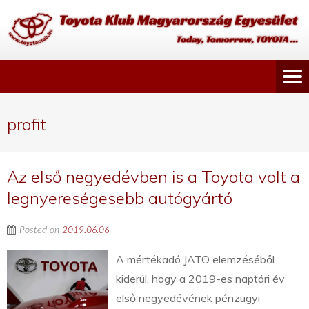
profit
Az első negyedévben is a Toyota volt a
legnyereségesebb autógyártó
Posted on
2019.06.06
A mértékadó JATO elemzéséből
kiderül, hogy a 2019-es naptári év
első negyedévének pénzügyi