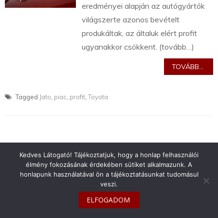
eredményei alapján az autógyártók
világszerte azonos bevételt
produkáltak, az általuk elért profit
ugyanakkor csökkent. (tovább…)
TOVÁBB...
Tagged
Jato
,
piac
,
profit
,
Toyota
Kedves Látogató! Tájékoztatjuk, hogy a honlap felhasználói
info@toyotaclub.hu
élmény fokozásának érdekében sütiket alkalmazunk. A
Copyright © 2026
Toyota Klub Magyarország
honlapunk használatával ön a tájékoztatásunkat tudomásul
veszi.
ELFOGADOM