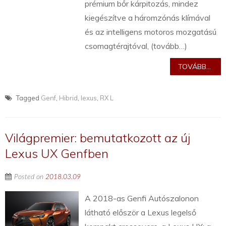
prémium bőr kárpitozás, mindez
kiegészítve a háromzónás klímával
és az intelligens motoros mozgatású
csomagtérajtóval, (tovább…)
TOVÁBB...
Tagged
Genf
,
Hibrid
,
lexus
,
RX L
Világpremier: bemutatkozott az új
Lexus UX Genfben
Posted on
2018.03.09
A 2018-as Genfi Autószalonon
látható először a Lexus legelső