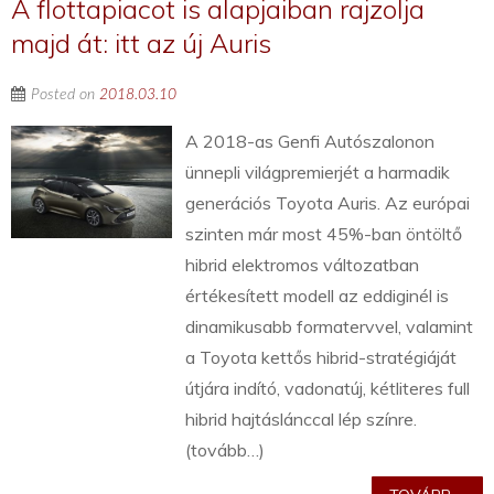
A flottapiacot is alapjaiban rajzolja
majd át: itt az új Auris
Posted on
2018.03.10
A 2018-as Genfi Autószalonon
ünnepli világpremierjét a harmadik
generációs Toyota Auris. Az európai
szinten már most 45%-ban öntöltő
hibrid elektromos változatban
értékesített modell az eddiginél is
dinamikusabb formatervvel, valamint
a Toyota kettős hibrid-stratégiáját
útjára indító, vadonatúj, kétliteres full
hibrid hajtáslánccal lép színre.
(tovább…)