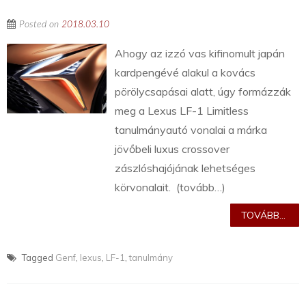
Posted on
2018.03.10
Ahogy az izzó vas kifinomult japán
kardpengévé alakul a kovács
pörölycsapásai alatt, úgy formázzák
meg a Lexus LF-1 Limitless
tanulmányautó vonalai a márka
jövőbeli luxus crossover
zászlóshajójának lehetséges
körvonalait. (tovább…)
TOVÁBB...
Tagged
Genf
,
lexus
,
LF-1
,
tanulmány