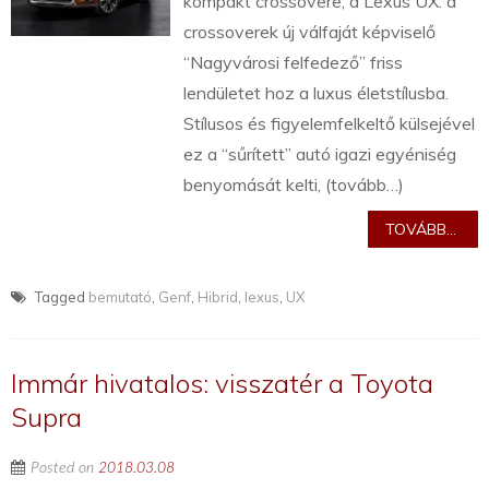
kompakt crossovere, a Lexus UX: a
crossoverek új válfaját képviselő
“Nagyvárosi felfedező” friss
lendületet hoz a luxus életstílusba.
Stílusos és figyelemfelkeltő külsejével
ez a “sűrített” autó igazi egyéniség
benyomását kelti, (tovább…)
TOVÁBB...
Tagged
bemutató
,
Genf
,
Hibrid
,
lexus
,
UX
Immár hivatalos: visszatér a Toyota
Supra
Posted on
2018.03.08