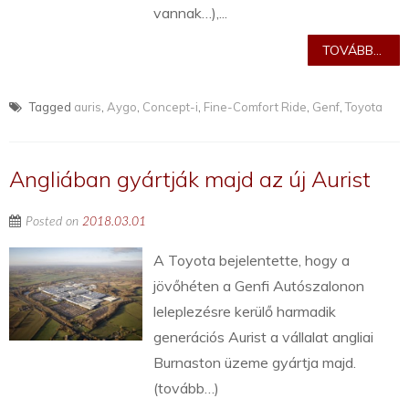
vannak…),...
TOVÁBB...
Tagged
auris
,
Aygo
,
Concept-i
,
Fine-Comfort Ride
,
Genf
,
Toyota
Angliában gyártják majd az új Aurist
Posted on
2018.03.01
A Toyota bejelentette, hogy a
jövőhéten a Genfi Autószalonon
leleplezésre kerülő harmadik
generációs Aurist a vállalat angliai
Burnaston üzeme gyártja majd.
(tovább…)