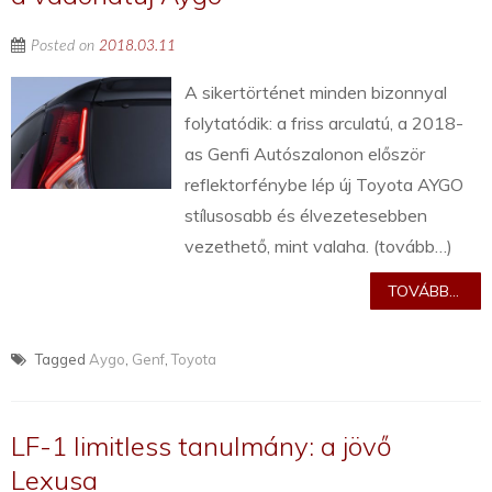
Posted on
2018.03.11
A sikertörténet minden bizonnyal
folytatódik: a friss arculatú, a 2018-
as Genfi Autószalonon először
reflektorfénybe lép új Toyota AYGO
stílusosabb és élvezetesebben
vezethető, mint valaha. (tovább…)
TOVÁBB...
Tagged
Aygo
,
Genf
,
Toyota
LF-1 limitless tanulmány: a jövő
Lexusa