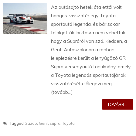
Az autósajtó hetek óta ettől volt
hangos: visszatér egy Toyota
sportautó legenda, és bár sokan
találgatták, biztosra nem vehettük,
hogy a Supráról van szó. Kedden, a
Genfi Autószalonon azonban
leleplezésre került a lenyűgöző GR
Supra versenyautó tanulmány, amely
a Toyota legendás sportautójának
visszatérését előlegezi meg.
(tovább…)
TOVÁBB...
Tagged
Gazoo
,
Genf
,
supra
,
Toyota