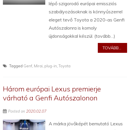
lépő szigorodó európai emissziós
szabályozásoknak is könnyűszerrel
eleget tevő Toyota a 2020-as Genfi
Autószalonra is komoly
újdonságokkal készül. (tovább…)
TOVÁBB...
Tagged
Genf
,
Mirai
,
plug-in
,
Toyota
Három európai Lexus premierje
várható a Genfi Autószalonon
Posted on
2020.02.07
A márka jövőképét bemutató Lexus