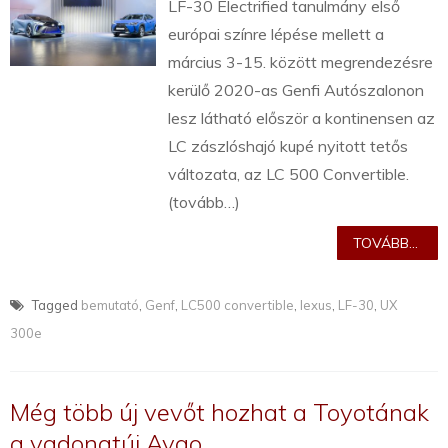
LF-30 Electrified tanulmány első
európai színre lépése mellett a
március 3-15. között megrendezésre
kerülő 2020-as Genfi Autószalonon
lesz látható először a kontinensen az
LC zászlóshajó kupé nyitott tetős
változata, az LC 500 Convertible.
(tovább…)
TOVÁBB...
Tagged
bemutató
,
Genf
,
LC500 convertible
,
lexus
,
LF-30
,
UX
300e
Még több új vevőt hozhat a Toyotának
a vadonatúj Aygo