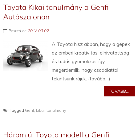
Toyota Kikai tanulmány a Genfi
Autószalonon
Posted on
2016.03.02
A Toyota hisz abban, hogy a gépek
az emberi kreativitás, elhivatottság
és tudás gyömölcsei, így
megérdemlik, hogy csodálattal
tekintsünk rájuk. (tovább…)
TOVÁBB...
Tagged
Genf
,
kikai
,
tanulmány
Három új Toyota modell a Genfi