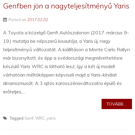
Genfben jön a nagyteljesítményű Yaris
Posted on
2017.02.02
A Toyota a közelgő Genfi Autószalonon (2017. március 9-
19.) mutatja be népszerű kisautója, a Yaris új, nagy
teljesítményű változatát. A kiállításon a Monte Carlo Rallyn
már bizonyított, és épp a svédországi megmérettetésre
készülő Yaris WRC is látható lesz, így a két új modell
várhatóan méltóképpen képviseli majd a Yaris-kínálat
dinamizmusát. A 3 ajtós karosszériaváltozatra épülő és
erőteljes,...
TOVÁBB...
Tagged
Genf
,
WRC
,
yaris