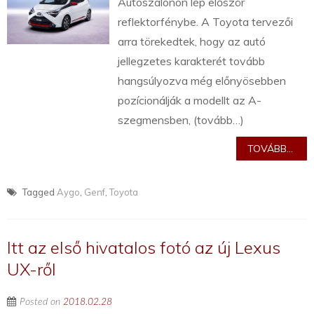
Autószalonon lép először
reflektorfénybe. A Toyota tervezői
arra törekedtek, hogy az autó
jellegzetes karakterét tovább
hangsúlyozva még előnyösebben
pozícionálják a modellt az A-
szegmensben, (tovább…)
TOVÁBB...
Tagged
Aygo
,
Genf
,
Toyota
Itt az első hivatalos fotó az új Lexus
UX-ről
Posted on
2018.02.28