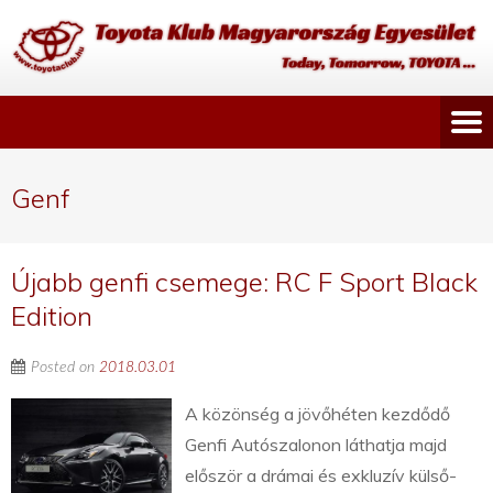
Genf
Újabb genfi csemege: RC F Sport Black
Edition
Posted on
2018.03.01
A közönség a jövőhéten kezdődő
Genfi Autószalonon láthatja majd
először a drámai és exkluzív külső-