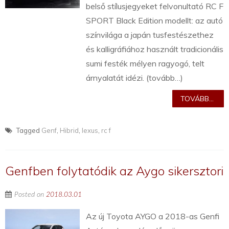
belső stílusjegyeket felvonultató RC F
SPORT Black Edition modellt: az autó
színvilága a japán tusfestészethez
és kalligráfiához használt tradicionális
sumi festék mélyen ragyogó, telt
árnyalatát idézi. (tovább…)
TOVÁBB...
Tagged
Genf
,
Hibrid
,
lexus
,
rc f
Genfben folytatódik az Aygo sikersztori
Posted on
2018.03.01
Az új Toyota AYGO a 2018-as Genfi