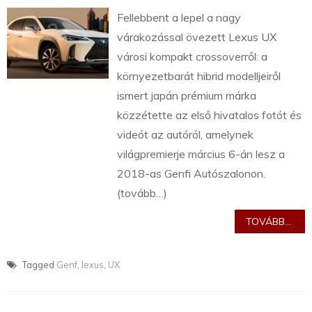
Fellebbent a lepel a nagy
várakozással övezett Lexus UX
városi kompakt crossoverről: a
környezetbarát hibrid modelljeiről
ismert japán prémium márka
közzétette az első hivatalos fotót és
videót az autóról, amelynek
világpremierje március 6-án lesz a
2018-as Genfi Autószalonon.
(tovább…)
TOVÁBB...
Tagged
Genf
,
lexus
,
UX