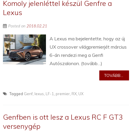
Komoly jelenléttel készül Genfre a
Lexus
Posted on
2018.02.21
A Lexus ma bejelentette, hogy az új
UX crossover világpremierjét március
6-án rendezi meg a Genfi
Autószalonon. (tovább…)
TOVÁBB...
Tagged
Genf
,
lexus
,
LF-1
,
premier
,
RX
,
UX
Genfben is ott lesz a Lexus RC F GT3
versenygép