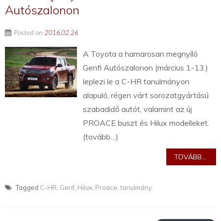
Autószalonon
Posted on
2016.02.26
A Toyota a hamarosan megnyíló
Genfi Autószalonon (március 1-13.)
leplezi le a C-HR tanulmányon
alapuló, régen várt sorozatgyártású
szabadidő autót, valamint az új
PROACE buszt és Hilux modelleket.
(tovább…)
TOVÁBB...
Tagged
C-HR
,
Genf
,
Hilux
,
Proace
,
tanulmány