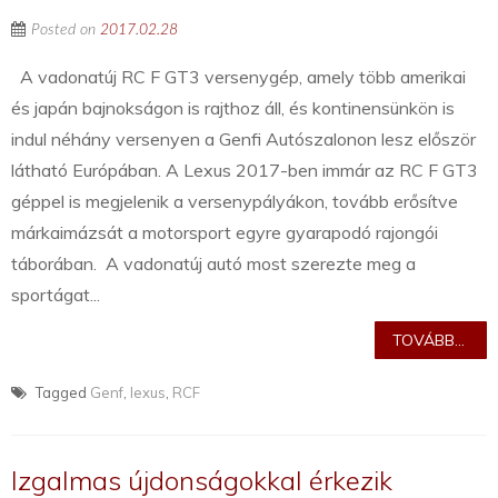
Posted on
2017.02.28
A vadonatúj RC F GT3 versenygép, amely több amerikai
és japán bajnokságon is rajthoz áll, és kontinensünkön is
indul néhány versenyen a Genfi Autószalonon lesz először
látható Európában. A Lexus 2017-ben immár az RC F GT3
géppel is megjelenik a versenypályákon, tovább erősítve
márkaimázsát a motorsport egyre gyarapodó rajongói
táborában. A vadonatúj autó most szerezte meg a
sportágat...
TOVÁBB...
Tagged
Genf
,
lexus
,
RCF
Izgalmas újdonságokkal érkezik