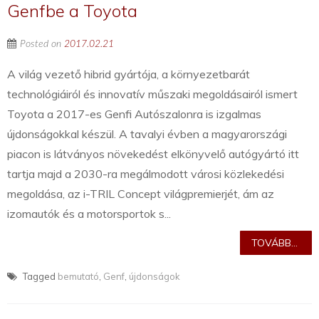
Genfbe a Toyota
Posted on
2017.02.21
A világ vezető hibrid gyártója, a környezetbarát
technológiáiról és innovatív műszaki megoldásairól ismert
Toyota a 2017-es Genfi Autószalonra is izgalmas
újdonságokkal készül. A tavalyi évben a magyarországi
piacon is látványos növekedést elkönyvelő autógyártó itt
tartja majd a 2030-ra megálmodott városi közlekedési
megoldása, az i-TRIL Concept világpremierjét, ám az
izomautók és a motorsportok s...
TOVÁBB...
Tagged
bemutató
,
Genf
,
újdonságok