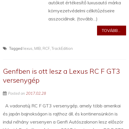
autókat értékesítő luxusautó márka
környezetvédelmi célkitűzéseire
asszociálnak. (tovább…)
TOVÁBB...
Tagged
lexus
,
MIB
,
RCF
,
TrackEdition
Genfben is ott lesz a Lexus RC F GT3
versenygép
Posted on
2017.02.28
A vadonatúj RC F GT3 versenygép, amely több amerikai
és japán bajnokságon is rajthoz áll, és kontinensünkön is
indul néhány versenyen a Genfi Autószalonon lesz először