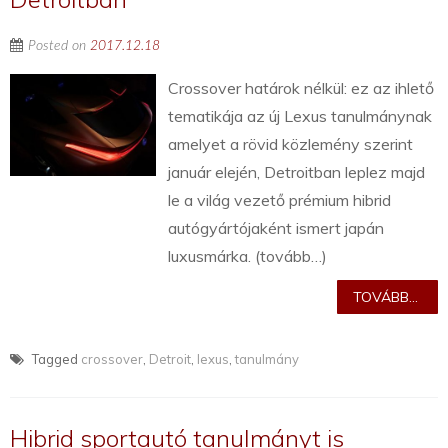
Posted on
2017.12.18
Crossover határok nélkül: ez az ihlető
tematikája az új Lexus tanulmánynak
amelyet a rövid közlemény szerint
január elején, Detroitban leplez majd
le a világ vezető prémium hibrid
autógyártójaként ismert japán
luxusmárka. (tovább…)
TOVÁBB...
Tagged
crossover
,
Detroit
,
lexus
,
tanulmány
Hibrid sportautó tanulmányt is