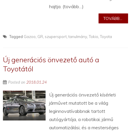
hajtja. (tovább…)
TOVÁBB...
Tagged
Gazoo
,
GR
,
szupersport
,
tanulmány
,
Tokio
,
Toyota
Új generációs önvezető autó a
Toyotától
Posted on
2018.01.24
Új generációs önvezető kísérleti
járművet mutatott be a világ
leginnovatívabbnak tartott
autógyártója, a robotikai, jármű
automatizálási, és a mesterséges