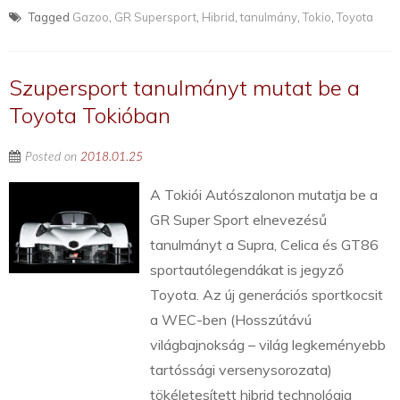
Tagged
Gazoo
,
GR Supersport
,
Hibrid
,
tanulmány
,
Tokio
,
Toyota
Szupersport tanulmányt mutat be a
Toyota Tokióban
Posted on
2018.01.25
A Tokiói Autószalonon mutatja be a
GR Super Sport elnevezésű
tanulmányt a Supra, Celica és GT86
sportautólegendákat is jegyző
Toyota. Az új generációs sportkocsit
a WEC-ben (Hosszútávú
világbajnokság – világ legkeményebb
tartóssági versenysorozata)
tökéletesített hibrid technológia