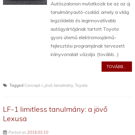
Autószalonon mutatkozik be az az új
tanulmányautó-család, amely a világ
legzöldebb és leginnovatívabb
autógyártójának tartott Toyota
gyors ütemű elektromosjármű-
fejlesztési programjának tervezett
irányvonalait vázolja. (tovább…)
TOVÁBB...
Tagged
Concept-i
,
jövő
,
tanulmány
,
Toyota
LF-1 limitless tanulmány: a jövő
Lexusa
Posted on
2018.03.10