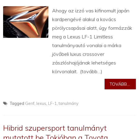
Ahogy az izzó vas kifinomult japán
kardpengévé alakul a kovács
pörölycsapásai alatt, úgy formázzák
meg a Lexus LF-1 Limitless
tanulmányautó vonalai a márka
jövőbeli luxus crossover
zászlóshajójának lehetséges
körvonalait. (tovább…)
TOVÁBB...
Tagged
Genf
,
lexus
,
LF-1
,
tanulmány
Hibrid szupersport tanulmányt
mutatott be Tokióban a Toyota