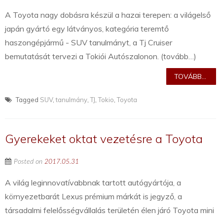
A Toyota nagy dobásra készül a hazai terepen: a világelső
japán gyártó egy látványos, kategória teremtő
haszongépjármű - SUV tanulmányt, a Tj Cruiser
bemutatását tervezi a Tokiói Autószalonon. (tovább…)
TOVÁBB...
Tagged
SUV
,
tanulmány
,
TJ
,
Tokio
,
Toyota
Gyerekeket oktat vezetésre a Toyota
Posted on
2017.05.31
A világ leginnovatívabbnak tartott autógyártója, a
környezetbarát Lexus prémium márkát is jegyző, a
társadalmi felelősségvállalás területén élen járó Toyota mini