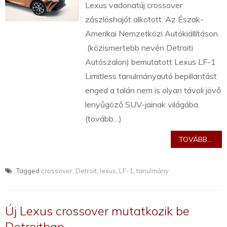
Lexus vadonatúj crossover
zászlóshajót alkotott. Az Észak-
Amerikai Nemzetközi Autókiállításon
(közismertebb nevén Detroiti
Autószalon) bemutatott Lexus LF-1
Limitless tanulmányautó bepillantást
enged a talán nem is olyan távoli jövő
lenyűgöző SUV-jainak világába.
(tovább…)
TOVÁBB...
Tagged
crossover
,
Detroit
,
lexus
,
LF-1
,
tanulmány
Új Lexus crossover mutatkozik be
Detroitban