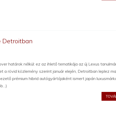
e Detroitban
ver határok nélkül: ez az ihlető tematikája az új Lexus tanulm
t a rövid közlemény szerint január elején, Detroitban leplez maj
vezető prémium hibrid autógyártójaként ismert japán luxusmárk
bb…)
TOVÁB