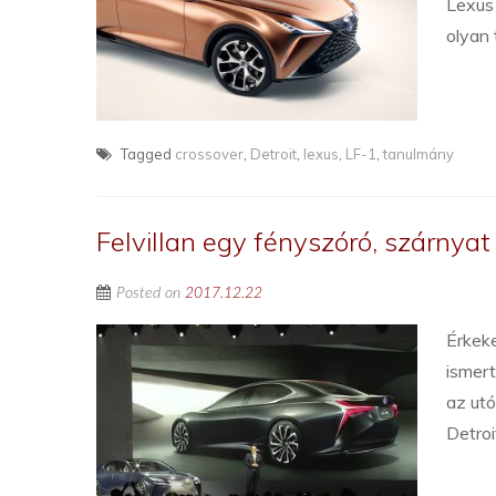
Lexus 
olyan 
Tagged
crossover
,
Detroit
,
lexus
,
LF-1
,
tanulmány
Felvillan egy fényszóró, szárnya
Posted on
2017.12.22
Érkeke
ismert
az utó
Detroi