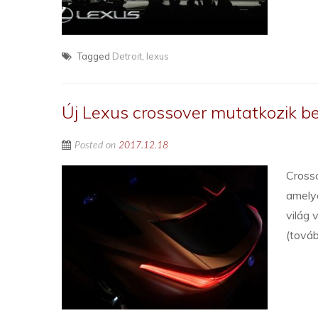
Tagged
Detroit
,
lexus
Új Lexus crossover mutatkozik b
Posted on
2017.12.18
Crosso
amelye
világ 
(tová