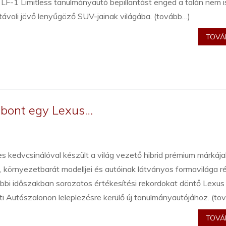
LF-1 Limitless tanulmányautó bepillantást enged a talán nem i
távoli jövő lenyűgöző SUV-jainak világába. (tovább…)
TOVÁB
t bont egy Lexus…
s kedvcsinálóval készült a világ vezető hibrid prémium márkáj
, környezetbarát modelljei és autóinak látványos formavilága 
bbi időszakban sorozatos értékesítési rekordokat döntő Lexus
ti Autószalonon leleplezésre kerülő új tanulmányautójához. (to
TOVÁB