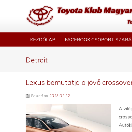
KEZDŐLAP
FACEBOOK CSOPORT SZABÁ
Detroit
Lexus bemutatja a jövő crossove
Posted on
2018.01.22
A vilá
cross
Autóki