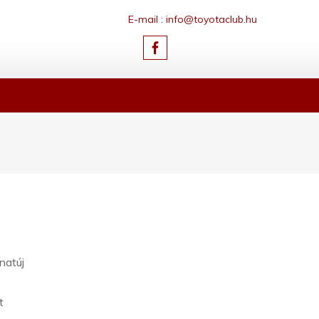
E-mail : info@toyotaclub.hu
natúj
t