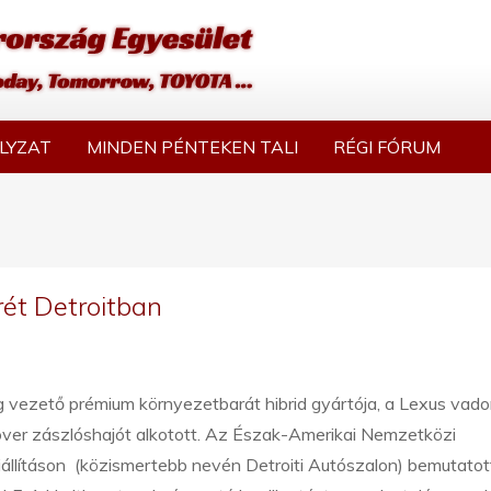
LYZAT
MINDEN PÉNTEKEN TALI
RÉGI FÓRUM
rét Detroitban
g vezető prémium környezetbarát hibrid gyártója, a Lexus vado
over zászlóshajót alkotott. Az Észak-Amerikai Nemzetközi
állításon (közismertebb nevén Detroiti Autószalon) bemutatot