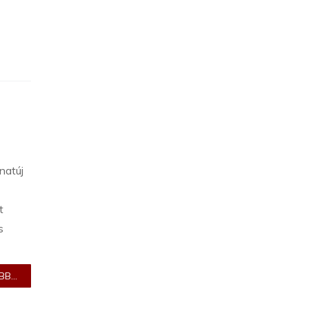
natúj
t
s
B...