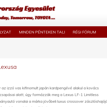
LYZAT
MINDEN PÉNTEKEN TALI
RÉGI FÓRUM
 Lexusa
az izzó vas kifinomult japán kardpengévé alakul a kovács
csapásai alatt, úgy formázzák meg a Lexus LF-1 Limitless
ányautó vonalai a márka jövőbeli luxus crossover zászlóshajój