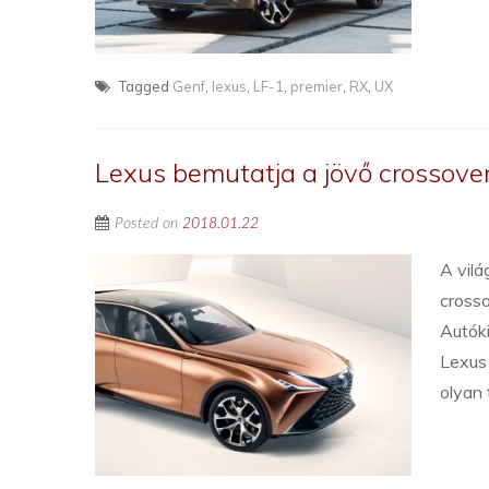
Tagged
Genf
,
lexus
,
LF-1
,
premier
,
RX
,
UX
Lexus bemutatja a jövő crossove
Posted on
2018.01.22
A vilá
cross
Autóki
Lexus 
olyan 