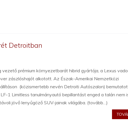
rét Detroitban
g vezető prémium környezetbarát hibrid gyártója, a Lexus vado
over zászlóshajót alkotott. Az Észak-Amerikai Nemzetközi
állításon (közismertebb nevén Detroiti Autószalon) bemutatot
LF-1 Limitless tanulmányautó bepillantást enged a talán nem i
távoli jövő lenyűgöző SUV-jainak világába. (tovább…)
TOVÁB