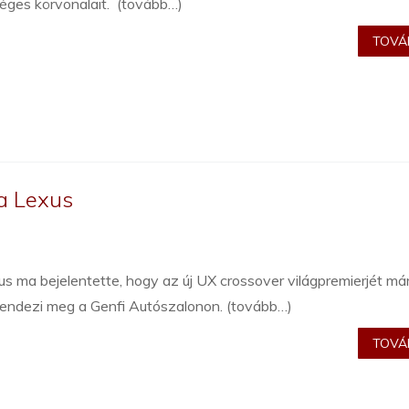
éges körvonalait. (tovább…)
TOVÁB
 a Lexus
s ma bejelentette, hogy az új UX crossover világpremierjét má
rendezi meg a Genfi Autószalonon. (tovább…)
TOVÁB