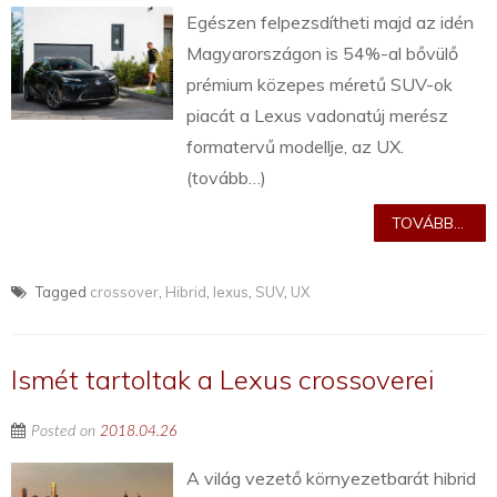
Egészen felpezsdítheti majd az idén
Magyarországon is 54%-al bővülő
prémium közepes méretű SUV-ok
piacát a Lexus vadonatúj merész
formatervű modellje, az UX.
(tovább…)
TOVÁBB...
Tagged
crossover
,
Hibrid
,
lexus
,
SUV
,
UX
Ismét tartoltak a Lexus crossoverei
Posted on
2018.04.26
A világ vezető környezetbarát hibrid