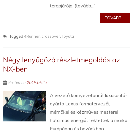
terepjárója. (tovább…)
TOVÁBB...
Tagged
4Runner
,
crossover
,
Toyota
Négy lenyűgöző részletmegoldás az
NX-ben
Posted on
2019.05.15
A vezető környezetbarát luxusautó-
gyártó Lexus formatervezői,
mérnökei és kézműves mesterei
hatalmas energiát fektettek a márka
Európában és hazánkban