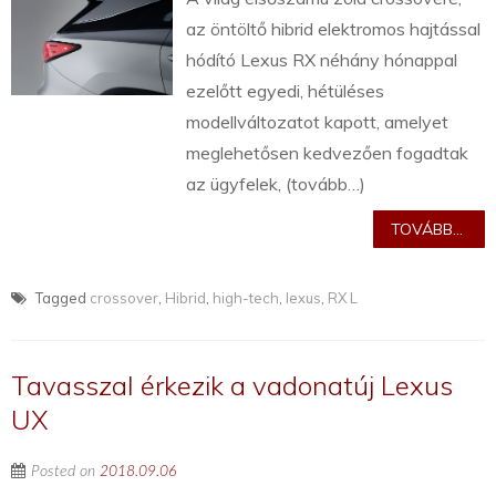
az öntöltő hibrid elektromos hajtással
hódító Lexus RX néhány hónappal
ezelőtt egyedi, hétüléses
modellváltozatot kapott, amelyet
meglehetősen kedvezően fogadtak
az ügyfelek, (tovább…)
TOVÁBB...
Tagged
crossover
,
Hibrid
,
high-tech
,
lexus
,
RX L
Tavasszal érkezik a vadonatúj Lexus
UX
Posted on
2018.09.06