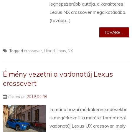
legnépszerűbb autója, a karakteres
Lexus NX crossover megalkotásába.
(tovább…)
TOVÁBB...
Tagged
crossover
,
Hibrid
,
lexus
,
NX
Élmény vezetni a vadonatúj Lexus
crossovert
Posted on
2019.04.06
Immár a hazai márkakereskedésekbe
is megérkezett a merész formatervű
vadonatúj Lexus UX crossover, mely