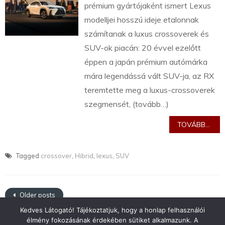
prémium gyártójaként ismert Lexus
modelljei hosszú ideje etalonnak
számítanak a luxus crossoverek és
SUV-ok piacán: 20 évvel ezelőtt
éppen a japán prémium autómárka
mára legendássá vált SUV-ja, az RX
teremtette meg a luxus-crossoverek
szegmensét, (tovább…)
TOVÁBB...
Tagged
crossover
,
Hibrid
,
lexus
,
SUV
Older posts
Kedves Látogató! Tájékoztatjuk, hogy a honlap felhasználói
élmény fokozásának érdekében sütiket alkalmazunk. A