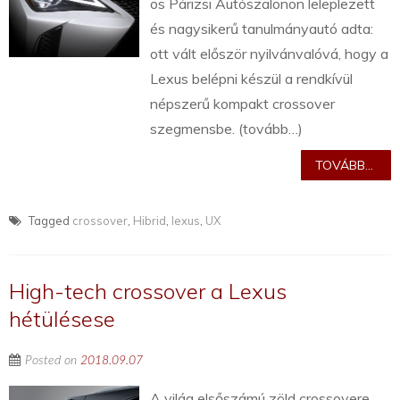
os Párizsi Autószalonon leleplezett
és nagysikerű tanulmányautó adta:
ott vált először nyilvánvalóvá, hogy a
Lexus belépni készül a rendkívül
népszerű kompakt crossover
szegmensbe. (tovább…)
TOVÁBB...
Tagged
crossover
,
Hibrid
,
lexus
,
UX
High-tech crossover a Lexus
hétülésese
Posted on
2018.09.07
A világ elsőszámú zöld crossovere,