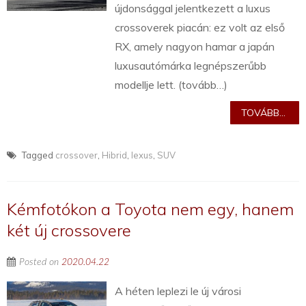
újdonsággal jelentkezett a luxus
crossoverek piacán: ez volt az első
RX, amely nagyon hamar a japán
luxusautómárka legnépszerűbb
modellje lett. (tovább…)
TOVÁBB...
Tagged
crossover
,
Hibrid
,
lexus
,
SUV
Kémfotókon a Toyota nem egy, hanem
két új crossovere
Posted on
2020.04.22
A héten leplezi le új városi