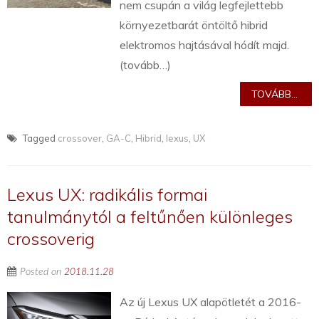
nem csupán a világ legfejlettebb
környezetbarát öntöltő hibrid
elektromos hajtásával hódít majd.
(tovább…)
TOVÁBB...
Tagged
crossover
,
GA-C
,
Hibrid
,
lexus
,
UX
Lexus UX: radikális formai
tanulmánytól a feltűnően különleges
crossoverig
Posted on
2018.11.28
Az új Lexus UX alapötletét a 2016-