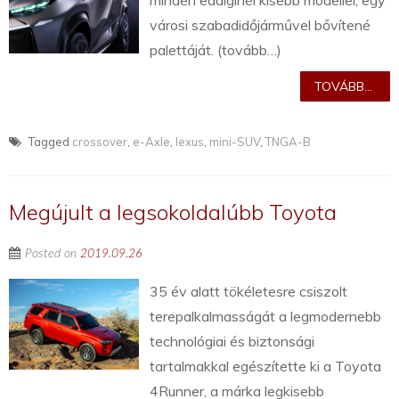
minden eddiginél kisebb modellel, egy
városi szabadidőjárművel bővítené
palettáját. (tovább…)
TOVÁBB...
Tagged
crossover
,
e-Axle
,
lexus
,
mini-SUV
,
TNGA-B
Megújult a legsokoldalúbb Toyota
Posted on
2019.09.26
35 év alatt tökéletesre csiszolt
terepalkalmasságát a legmodernebb
technológiai és biztonsági
tartalmakkal egészítette ki a Toyota
4Runner, a márka legkisebb