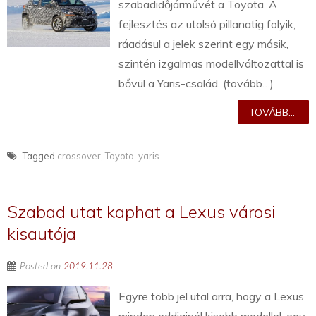
szabadidőjárművét a Toyota. A
fejlesztés az utolsó pillanatig folyik,
ráadásul a jelek szerint egy másik,
szintén izgalmas modellváltozattal is
bővül a Yaris-család. (tovább…)
TOVÁBB...
Tagged
crossover
,
Toyota
,
yaris
Szabad utat kaphat a Lexus városi
kisautója
Posted on
2019.11.28
Egyre több jel utal arra, hogy a Lexus