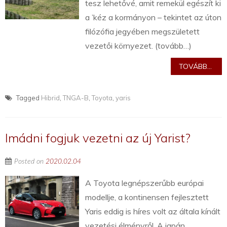
tesz lehetővé, amit remekül egészít ki
a ’kéz a kormányon – tekintet az úton
filózófia jegyében megszületett
vezetői környezet. (tovább…)
TOVÁBB...
Tagged
Hibrid
,
TNGA-B
,
Toyota
,
yaris
Imádni fogjuk vezetni az új Yarist?
Posted on
2020.02.04
A Toyota legnépszerűbb európai
modellje, a kontinensen fejlesztett
Yaris eddig is híres volt az általa kínált
vezetési élményről. A japán