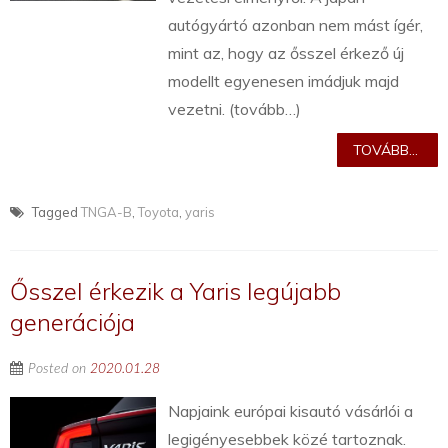
autógyártó azonban nem mást ígér,
mint az, hogy az ősszel érkező új
modellt egyenesen imádjuk majd
vezetni. (tovább…)
TOVÁBB...
Tagged
TNGA-B
,
Toyota
,
yaris
Ősszel érkezik a Yaris legújabb
generációja
Posted on
2020.01.28
Napjaink európai kisautó vásárlói a
legigényesebbek közé tartoznak.