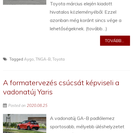
Toyota március elején kiadott
hivatalos közleményéből. Ezzel
azonban még koránt sincs vége a
lehetőségeknek. (tovább…)
TOVÁBB...
Tagged
Aygo
,
TNGA-B
,
Toyota
A formatervezés csúcsát képviseli a
vadonatúj Yaris
Posted on
2020.08.25
A vadonatúj GA-B padlólemez
sportosabb, mélyebb üléshelyzetet