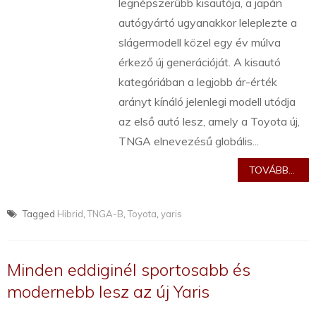
legnépszerűbb kisautója, a japán
autógyártó ugyanakkor leleplezte a
slágermodell közel egy év múlva
érkező új generációját. A kisautó
kategóriában a legjobb ár-érték
arányt kínáló jelenlegi modell utódja
az első autó lesz, amely a Toyota új,
TNGA elnevezésű globális...
TOVÁBB...
Tagged
Hibrid
,
TNGA-B
,
Toyota
,
yaris
Minden eddiginél sportosabb és
modernebb lesz az új Yaris