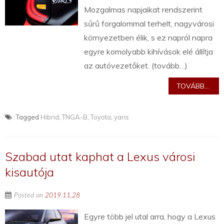
Mozgalmas napjaikat rendszerint
sűrű forgalommal terhelt, nagyvárosi
környezetben élik, s ez napról napra
egyre komolyabb kihívások elé állítja
az autóvezetőket. (tovább…)
TOVÁBB...
Tagged
Hibrid
,
TNGA-B
,
Toyota
,
yaris
Szabad utat kaphat a Lexus városi
kisautója
Posted on
2019.11.28
Egyre több jel utal arra, hogy a Lexus