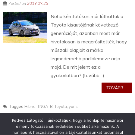
Posted on
2019.09.25
Noha kémfotókon már láthattuk a
Toyota kisautójának következő
generációját, azonban most már
hivatalosan is megerősítették, hogy
műszaki alapjait a márka
legmodernebb padlólemeze adja
majd. De mit jelent ez a
gyakorlatban? (tovább…)
TOVÁBB...
Tagged
Hibrid
,
TNGA-B
,
Toyota
,
yaris
Kedves Látogató! Tájékoztatjuk, hogy a honlap felhasználói
élmény fokozásának érdekében sütiket alkalmazunk. A
honlapunk használatával ön a tájékoztatásunkat tudomásul