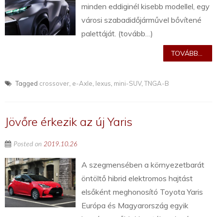
minden eddiginél kisebb modellel, egy
városi szabadidőjárművel bővítené
palettáját. (tovább…)
TOVÁBB...
Tagged
crossover
,
e-Axle
,
lexus
,
mini-SUV
,
TNGA-B
Jövőre érkezik az új Yaris
Posted on
2019.10.26
A szegmensében a környezetbarát
öntöltő hibrid elektromos hajtást
elsőként meghonosító Toyota Yaris
Európa és Magyarország egyik