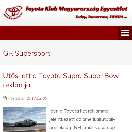
GR Supersport
Ütős lett a Toyota Supra Super Bowl
reklámja
Posted on
2019.02.05
Idén a Toyota két reklámmal
jelentkezett az amerikaifutball-
bajnokság (NFL) múlt vasárnap