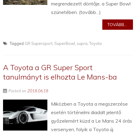
megrendezett döntője, a Super Bowl
szünetében. (tovább…)
TOVÁBB...
Tagged
GR Supersport
,
SuperBowl
,
supra
,
Toyota
A Toyota a GR Super Sport
tanulmányt is elhozta Le Mans-ba
Posted on
2018.06.18
Miközben a Toyota a megszerzése
esetén történelmi diadalt jelentő
győzelemért küzd a Le Mans 24 órás
versenyen, folyik a Toyota új