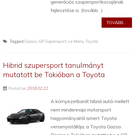
generációs szupersportkocsijának
fejlesztése is. (tovább…)
TOVÁBB...
Tagged
Gazoo
,
GR Supersport
,
Le Mans
,
Toyota
Hibrid szupersport tanulmányt
mutatott be Tokióban a Toyota
Posted on
2018.02.22
A környezetbarát hibrid autói mellett
nem mindennapi motorsport
hagyományairól ismert Toyota
versenyistállója, a Toyota Gazoo