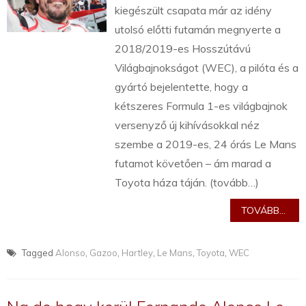
kiegészült csapata már az idény
utolsó előtti futamán megnyerte a
2018/2019-es Hosszútávú
Világbajnokságot (WEC), a pilóta és a
gyártó bejelentette, hogy a
kétszeres Formula 1-es világbajnok
versenyző új kihívásokkal néz
szembe a 2019-es, 24 órás Le Mans
futamot követően – ám marad a
Toyota háza táján. (tovább…)
TOVÁBB...
Tagged
Alonso
,
Gazoo
,
Hartley
,
Le Mans
,
Toyota
,
WEC