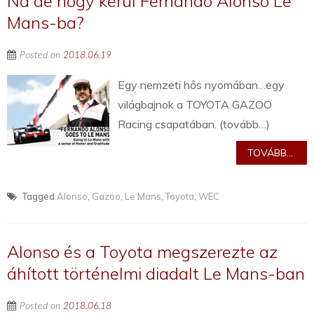
Na de hogy kerül Fernando Alonso Le
Mans-ba?
Posted on
2018.06.19
Egy nemzeti hős nyomában…egy
világbajnok a TOYOTA GAZOO
Racing csapatában. (tovább…)
TOVÁBB...
Tagged
Alonso
,
Gazoo
,
Le Mans
,
Toyota
,
WEC
Alonso és a Toyota megszerezte az
áhított történelmi diadalt Le Mans-ban
Posted on
2018.06.18