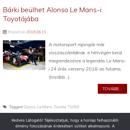
Bárki beülhet Alonso Le Mans-i
Toyotájába
Posted on
2018.06.15
A motorsport rajongók már
visszaszámlálnak, e hétvégén kerül
megrendezésre a legendás Le Mans-
i 24 órás verseny 2018-as futama,
(tovább…)
TOVÁBB...
Tagged
Gazoo
,
Le Mans
,
Toyota
,
TS050
Kedves Látogató! Tájékoztatjuk, hogy a honlap felhasználói
élmény fokozásának érdekében sütiket alkalmazunk. A