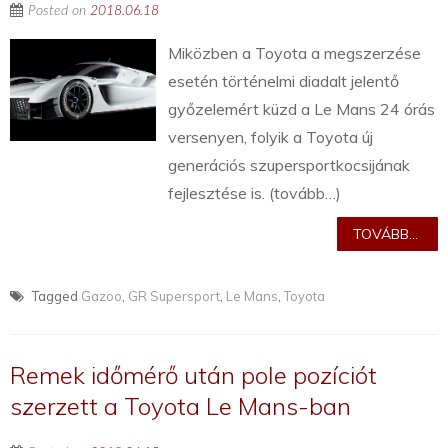
Posted on
2018.06.18
Miközben a Toyota a megszerzése
esetén történelmi diadalt jelentő
győzelemért küzd a Le Mans 24 órás
versenyen, folyik a Toyota új
generációs szupersportkocsijának
fejlesztése is. (tovább…)
TOVÁBB...
Tagged
Gazoo
,
GR Supersport
,
Le Mans
,
Toyota
Remek időmérő után pole pozíciót
szerzett a Toyota Le Mans-ban