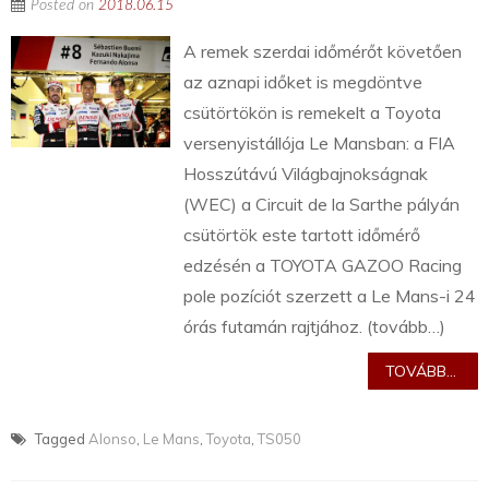
Posted on
2018.06.15
A remek szerdai időmérőt követően
az aznapi időket is megdöntve
csütörtökön is remekelt a Toyota
versenyistállója Le Mansban: a FIA
Hosszútávú Világbajnokságnak
(WEC) a Circuit de la Sarthe pályán
csütörtök este tartott időmérő
edzésén a TOYOTA GAZOO Racing
pole pozíciót szerzett a Le Mans-i 24
órás futamán rajtjához. (tovább…)
TOVÁBB...
Tagged
Alonso
,
Le Mans
,
Toyota
,
TS050