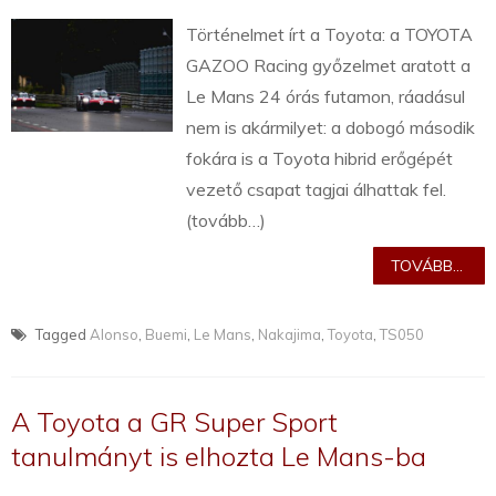
Történelmet írt a Toyota: a TOYOTA
GAZOO Racing győzelmet aratott a
Le Mans 24 órás futamon, ráadásul
nem is akármilyet: a dobogó második
fokára is a Toyota hibrid erőgépét
vezető csapat tagjai álhattak fel.
(tovább…)
TOVÁBB...
Tagged
Alonso
,
Buemi
,
Le Mans
,
Nakajima
,
Toyota
,
TS050
A Toyota a GR Super Sport
tanulmányt is elhozta Le Mans-ba