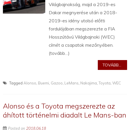
Világbajnokság, majd a 2019-es
Dakar megnyerése után a 2018-
2019-es idény utolsó előtti
fordulójában megszerezte a FIA
Hosszútávú Világbajnoki (WEC)
címét a csapatok mezőnyében.
(tovább…)
TOVÁBB...
Tagged
Alonso
,
Buemi
,
Gazoo
,
LeMans
,
Nakajima
,
Toyota
,
WEC
Alonso és a Toyota megszerezte az
áhított történelmi diadalt Le Mans-ban
Posted on
2018.06.18