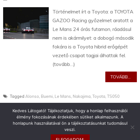
Történelmet írt a Toyota: a TOYOTA
GAZOO Racing győzelmet aratott a
Le Mans 24 órás futamon, ráadásul
nem is akármilyet: a dobogó második
fokára is a Toyota hibrid erőgépét
vezető csapat tagjai álhattak fel.
(tovább…)
TOVÁBB...
Tagged
Alonso
,
Buemi
,
Le Mans
,
Nakajima
,
Toyota
,
TS050
Kedves Látogató! Tájékoztatjuk, hogy a honlap felhasználói
élmény fokozásának érdekében sütiket alkalmazunk. A
honlapunk használatával ön a tájékoztatásunkat tudomásul
veszi.
info@toyotaclub.hu
ELFOGADOM