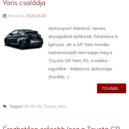
Yaris családja
Posted on
2020.06.08
Motorsport-ihletésű, nemes
anyagokból építkezik, futóműve is
igényes, de a GR Yaris brutális
turbómotorját nem kapja meg a
Toyota GR Yaris RS, a márka -
egyelőre - belpiacos újdonsága.
(tovább…)
TOVÁBB...
Tagged
GR
,
RS
,
RZ
,
Toyota
,
yaris