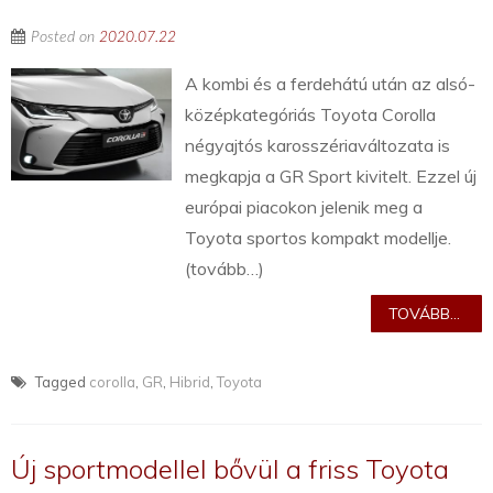
Posted on
2020.07.22
A kombi és a ferdehátú után az alsó-
középkategóriás Toyota Corolla
négyajtós karosszériaváltozata is
megkapja a GR Sport kivitelt. Ezzel új
európai piacokon jelenik meg a
Toyota sportos kompakt modellje.
(tovább…)
TOVÁBB...
Tagged
corolla
,
GR
,
Hibrid
,
Toyota
Új sportmodellel bővül a friss Toyota