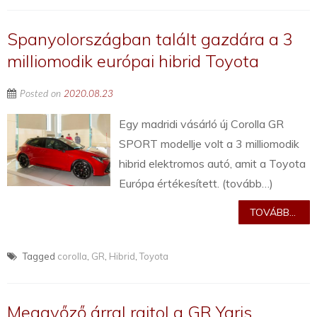
Spanyolországban talált gazdára a 3
milliomodik európai hibrid Toyota
Posted on
2020.08.23
Egy madridi vásárló új Corolla GR
SPORT modellje volt a 3 milliomodik
hibrid elektromos autó, amit a Toyota
Európa értékesített. (tovább…)
TOVÁBB...
Tagged
corolla
,
GR
,
Hibrid
,
Toyota
Meggyőző árral rajtol a GR Yaris