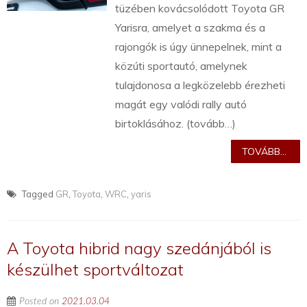
tüzében kovácsolódott Toyota GR
Yarisra, amelyet a szakma és a
rajongók is úgy ünnepelnek, mint a
közúti sportautó, amelynek
tulajdonosa a legközelebb érezheti
magát egy valódi rally autó
birtoklásához. (tovább…)
TOVÁBB...
Tagged
GR
,
Toyota
,
WRC
,
yaris
A Toyota hibrid nagy szedánjából is
készülhet sportváltozat
Posted on
2021.03.04