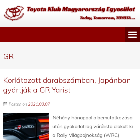
GR
Korlátozott darabszámban, Japánban
gyártják a GR Yarist
Posted on
2021.03.07
Néhány hónappal a bemutatkozása
után gyakorlatilag várólista alakult ki
a Rally Világbajnokság (WRC)