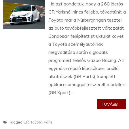
Ha azt gondoltuk, hogy a 260 lóerős
GR Yarisnál nincs feljebb, tévedtünk: a
Toyota már a Nürburgringen teszteli
az autó továbbfejlesztett változatát.
Gondosan felépített struktúrát követ
a Toyota személyautóinak
megvadítása során a globális
programért felelős Gazoo Racing. Az
egymásra épülő lépcsőkben önálló
alkatrészek (GR Parts), komplett
optikai csomaggal felszerelt modellek
(GR Sport),...
TOVÁBB...
Tagged
GR
,
Toyota
,
yaris