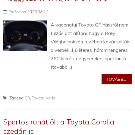
Posted on
2020.08.11
A vadonatúj Toyota GR Yarisról nem
túlzás azt állítani, hogy a Rally
Világbajnokság tüzében kovácsolták:
a vérbeli, 1.6 literes, háromhengeres,
260 lóerős, négykerekes sportautó
(tovább…)
TOVÁBB...
Tagged
GR
,
Toyota
,
yaris
Sportos ruhát ölt a Toyota Corolla
szedán is