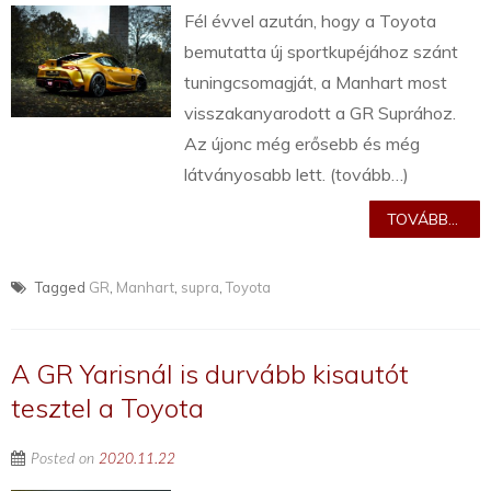
Fél évvel azután, hogy a Toyota
bemutatta új sportkupéjához szánt
tuningcsomagját, a Manhart most
visszakanyarodott a GR Suprához.
Az újonc még erősebb és még
látványosabb lett. (tovább…)
TOVÁBB...
Tagged
GR
,
Manhart
,
supra
,
Toyota
A GR Yarisnál is durvább kisautót
tesztel a Toyota
Posted on
2020.11.22