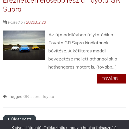
Érezhetően erősebb lesz a Toyota GR
Supra
Posted on
2020.02.23
Az új modellévben folytatódik a
Toyota GR Supra kínálatának
bővítése. A kétliteres modell
bevezetése mellett áthangolják a
hathengeres motort is. (tovább…)
TOVÁBB...
Tagged
GR
,
supra
,
Toyota
Older posts
Kedves Látogató! Tájékoztatjuk, hogy a honlap felhasználói