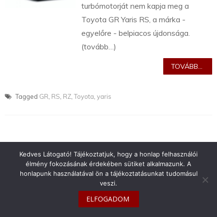
turbómotorját nem kapja meg a
Toyota GR Yaris RS, a márka -
egyelőre - belpiacos újdonsága.
(tovább…)
TOVÁBB...
Tagged
GR
,
RS
,
RZ
,
Toyota
,
yaris
Kedves Látogató! Tájékoztatjuk, hogy a honlap felhasználói
info@toyotaclub.hu
élmény fokozásának érdekében sütiket alkalmazunk. A
Copyright © 2026
Toyota Klub Magyarország
honlapunk használatával ön a tájékoztatásunkat tudomásul
veszi.
ELFOGADOM