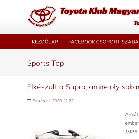
KEZDŐLAP
FACEBOOK CSOPORT SZABÁ
Sports Top
Elkészült a Supra, amire oly sok
Posted on
2020.12.22
Amióta
emberk
1986-