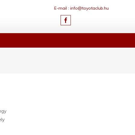
E-mail : info@toyotaclub.hu
egy
ely