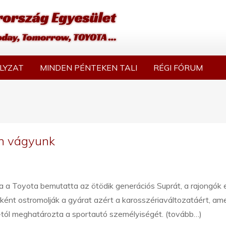
LYZAT
MINDEN PÉNTEKEN TALI
RÉGI FÓRUM
an vágyunk
 a Toyota bemutatta az ötödik generációs Suprát, a rajongók 
ént ostromolják a gyárat azért a karosszériaváltozatáért, am
tól meghatározta a sportautó személyiségét. (tovább…)