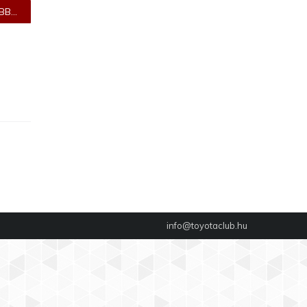
B...
info@toyotaclub.hu