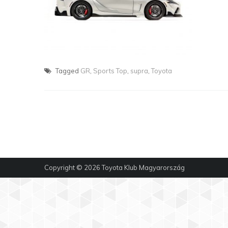
Tagged
GR
,
Sports Top
,
supra
,
Toyota
Copyright © 2026
Toyota Klub Magyarország