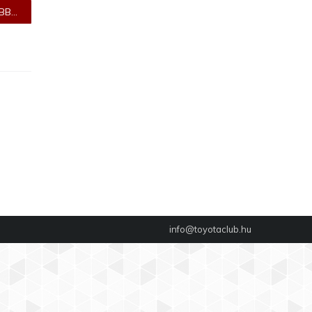
B...
info@toyotaclub.hu