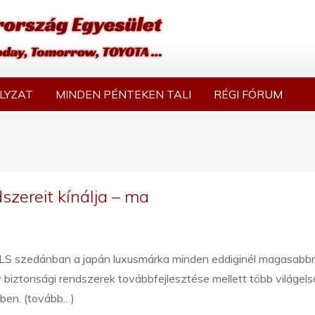
LYZAT
MINDEN PÉNTEKEN TALI
RÉGI FÓRUM
szereit kínálja – ma
LS szedánban a japán luxusmárka minden eddiginél magasabb
v biztonsági rendszerek továbbfejlesztése mellett több világels
ében. (tovább…)