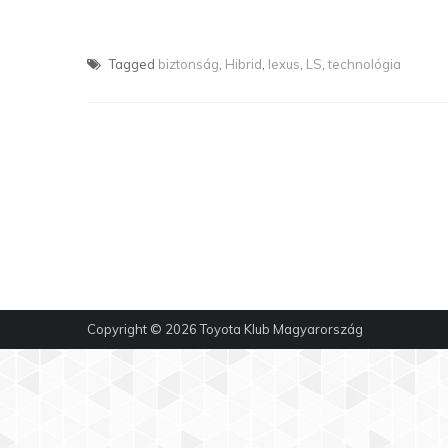
Tagged
biztonság
,
Hibrid
,
lexus
,
LS
,
technológia
Copyright © 2026
Toyota Klub Magyarország