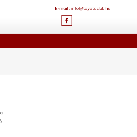
E-mail : info@toyotaclub.hu
ra
ő