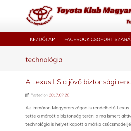
KEZDŐLAP
FACEBOOK CSOPORT SZABÁ
technológia
A Lexus LS a jövő biztonsági rend
Posted on
2017.09.20
Az immáron Magyarországon is rendelhető Lexus 
tette a mércét a biztonság terén: a ma ismert aktí
technológia is helyet kapott a márka csúcsmodellj