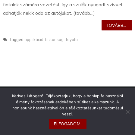
fiatalok számára vezetést, így a szülők nyugodt szívvel
adhatják nekik oda az autójukat. (tovább…)
TOVÁBB...
Tagged
applikáció
,
biztonság
,
Toyota
info@toyotaclub.hu
Kedves Látogató! Tájékoztatjuk, hogy a honlap felhasználói
élmény fokozásának érdekében sütiket alkalmazunk. A
Copyright © 2026
Toyota Klub Magyarország
honlapunk használatával ön a tájékoztatásunkat tudomásul
veszi.
ELFOGADOM