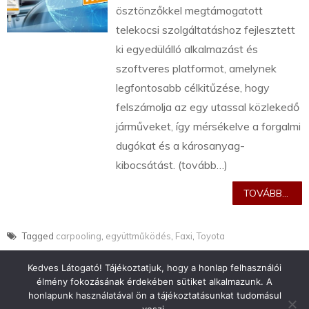
ösztönzőkkel megtámogatott
telekocsi szolgáltatáshoz fejlesztett
ki egyedülálló alkalmazást és
szoftveres platformot, amelynek
legfontosabb célkitűzése, hogy
felszámolja az egy utassal közlekedő
járműveket, így mérsékelve a forgalmi
dugókat és a károsanyag-
kibocsátást. (tovább…)
TOVÁBB...
Tagged
carpooling
,
együttműködés
,
Faxi
,
Toyota
Kedves Látogató! Tájékoztatjuk, hogy a honlap felhasználói
élmény fokozásának érdekében sütiket alkalmazunk. A
honlapunk használatával ön a tájékoztatásunkat tudomásul