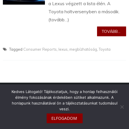
a Lexus végzett a lista élén. A
Toyota holtversenyben a második.
(tovább…)
TOVÁBB...
Tagged
Consumer Reports
,
lexus
,
megbízhatóság
,
Toyota
info@toyotaclub.hu
Kedves Látogató! Tájékoztatjuk, hogy a honlap felhasználói
élmény fokozásának érdekében sütiket alkalmazunk. A
Copyright © 2026
Toyota Klub Magyarország
honlapunk használatával ön a tájékoztatásunkat tudomásul
veszi.
ELFOGADOM