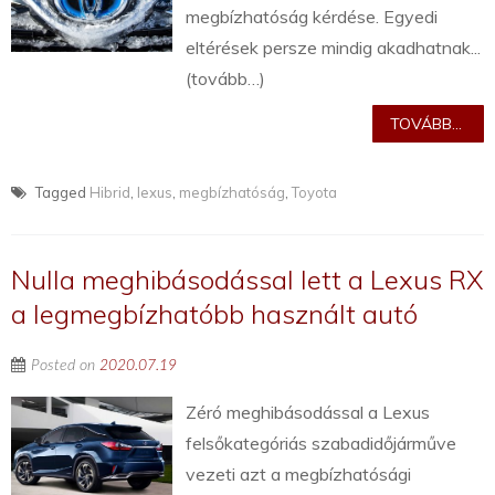
megbízhatóság kérdése. Egyedi
eltérések persze mindig akadhatnak...
(tovább…)
TOVÁBB...
Tagged
Hibrid
,
lexus
,
megbízhatóság
,
Toyota
Nulla meghibásodással lett a Lexus RX
a legmegbízhatóbb használt autó
Posted on
2020.07.19
Zéró meghibásodással a Lexus
felsőkategóriás szabadidőjárműve
vezeti azt a megbízhatósági