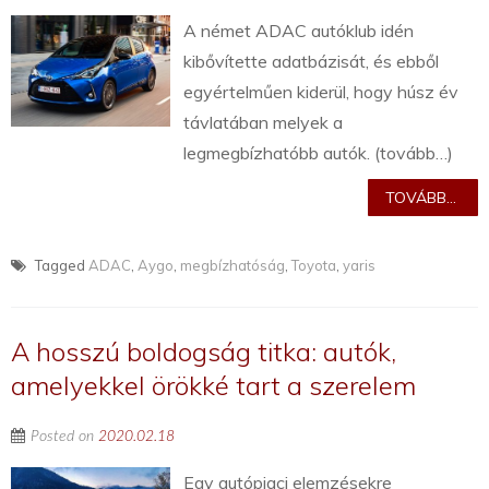
A német ADAC autóklub idén
kibővítette adatbázisát, és ebből
egyértelműen kiderül, hogy húsz év
távlatában melyek a
legmegbízhatóbb autók. (tovább…)
TOVÁBB...
Tagged
ADAC
,
Aygo
,
megbízhatóság
,
Toyota
,
yaris
A hosszú boldogság titka: autók,
amelyekkel örökké tart a szerelem
Posted on
2020.02.18
Egy autópiaci elemzésekre