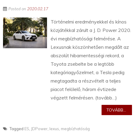
Posted on
2020.02.17
Történelmi eredményekkel és kínos
közjátékkal zárult a J. D. Power 2020.
évi megbízhatósági felmérése. A
Lexusnak köszönhetően megdőlt az
abszolút hibamentességi rekord, a
Toyota zsebelte be a legtöbb
kategóriagyőzelmet, a Tesla pedig
megtagadta a részvételt a teljes
piacot felölelő, három évtizede
végzett felmérésen. (tovább…)
TOVÁBB...
Tagged
ES
,
JDPower
,
lexus
,
megbízhatóság