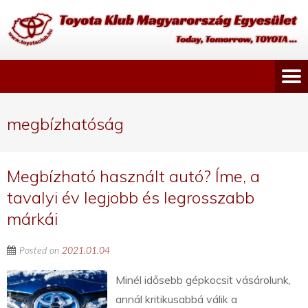
megbízhatóság
Megbízható használt autó? Íme, a
tavalyi év legjobb és legrosszabb
márkái
Posted on
2021.01.04
Minél idősebb gépkocsit vásárolunk,
annál kritikusabbá válik a