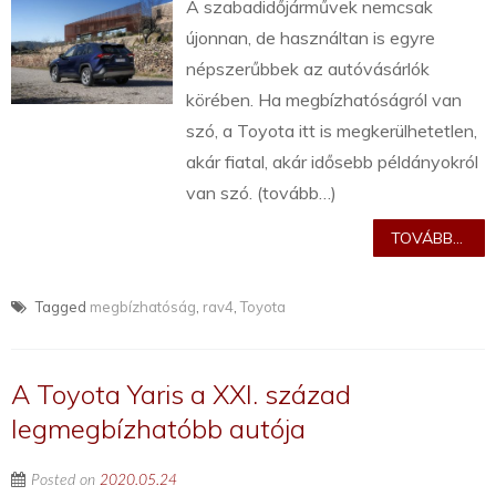
A szabadidőjárművek nemcsak
újonnan, de használtan is egyre
népszerűbbek az autóvásárlók
körében. Ha megbízhatóságról van
szó, a Toyota itt is megkerülhetetlen,
akár fiatal, akár idősebb példányokról
van szó. (tovább…)
TOVÁBB...
Tagged
megbízhatóság
,
rav4
,
Toyota
A Toyota Yaris a XXI. század
legmegbízhatóbb autója
Posted on
2020.05.24