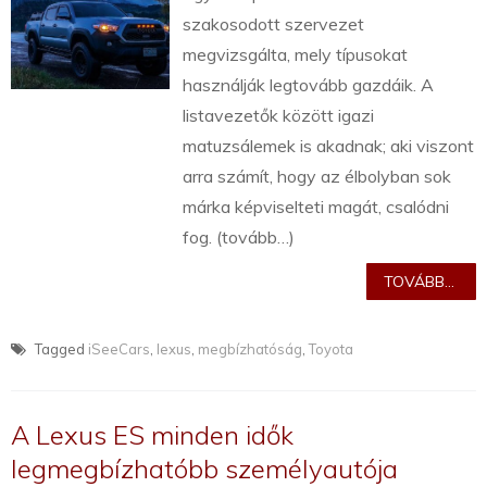
szakosodott szervezet
megvizsgálta, mely típusokat
használják legtovább gazdáik. A
listavezetők között igazi
matuzsálemek is akadnak; aki viszont
arra számít, hogy az élbolyban sok
márka képviselteti magát, csalódni
fog. (tovább…)
TOVÁBB...
Tagged
iSeeCars
,
lexus
,
megbízhatóság
,
Toyota
A Lexus ES minden idők
legmegbízhatóbb személyautója