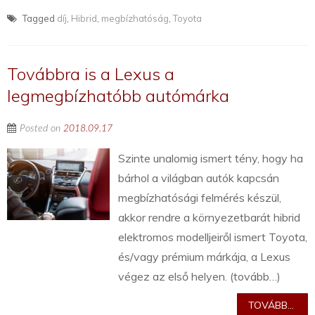
Tagged
díj
,
Hibrid
,
megbízhatóság
,
Toyota
Továbbra is a Lexus a
legmegbízhatóbb autómárka
Posted on
2018.09.17
Szinte unalomig ismert tény, hogy ha
bárhol a világban autók kapcsán
megbízhatósági felmérés készül,
akkor rendre a környezetbarát hibrid
elektromos modelljeiről ismert Toyota,
és/vagy prémium márkája, a Lexus
végez az első helyen. (tovább…)
TOVÁBB...