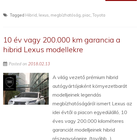
Tagged
Hibrid
,
lexus
,
megbízhatóság
,
piac
,
Toyota
10 év vagy 200.000 km garancia a
hibrid Lexus modellekre
Posted on
2018.02.13
A világ vezető prémium hibrid
autógyártójaként környezetbarát
modelljeinek legendás
megbízhatóságáról ismert Lexus az
idei évtől a piacon egyedülálló, 10
éves vagy 200.000 kilométeres
garanciát modelljeinek hibrid
részegységeire. (tovább…)