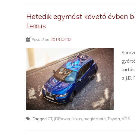
Hetedik egymást követő évben b
Lexus
Posted on
2018.03.02
Soroza
gyárt
tartás
a J.D
Tagged
CT
,
JDPower
,
lexus
,
megbízható
,
Toyota
,
VDS