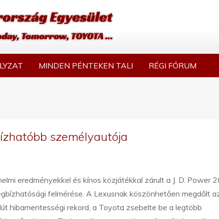
LYZAT
MINDEN PÉNTEKEN TALI
RÉGI FÓRUM
ízhatóbb személyautója
elmi eredményekkel és kínos közjátékkal zárult a J. D. Power 
egbízhatósági felmérése. A Lexusnak köszönhetően megdőlt a
út hibamentességi rekord, a Toyota zsebelte be a legtöbb