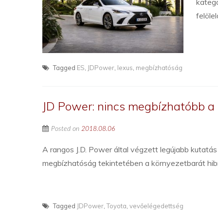
kategó
felöle
Tagged
ES
,
JDPower
,
lexus
,
megbízhatóság
JD Power: nincs megbízhatóbb a
Posted on
2018.08.06
A rangos J.D. Power által végzett legújabb kutatá
megbízhatóság tekintetében a környezetbarát hibr
Tagged
JDPower
,
Toyota
,
vevőelégedettség