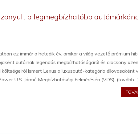
izonyult a legmegbízhatóbb autómárkán
tban ez immár a hetedik év, amikor a világ vezető prémium hib
ójaként autóinak legendás megbízhatóságáról és alacsony üz
i költségeiről ismert Lexus a luxusautó-kategória éllovasaként
. Power U.S. Jármű Megbízhatósági Felmérésén (VDS). (tovább…
TOVÁB