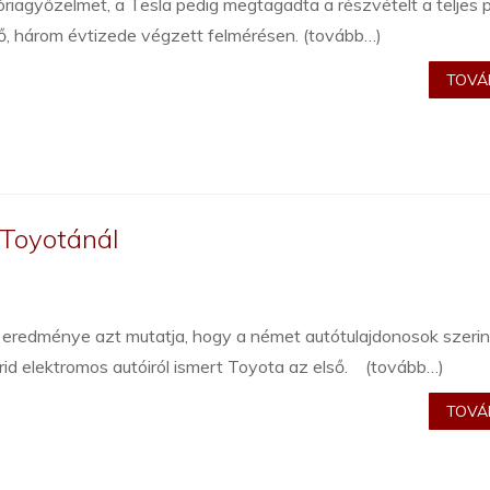
riagyőzelmet, a Tesla pedig megtagadta a részvételt a teljes 
lő, három évtizede végzett felmérésen. (tovább…)
TOVÁB
 Toyotánál
s eredménye azt mutatja, hogy a német autótulajdonosok szerin
id elektromos autóiról ismert Toyota az első. (tovább…)
TOVÁB