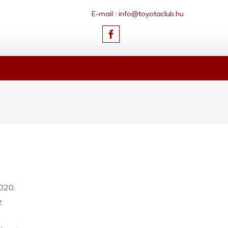
E-mail : info@toyotaclub.hu
2020.
z