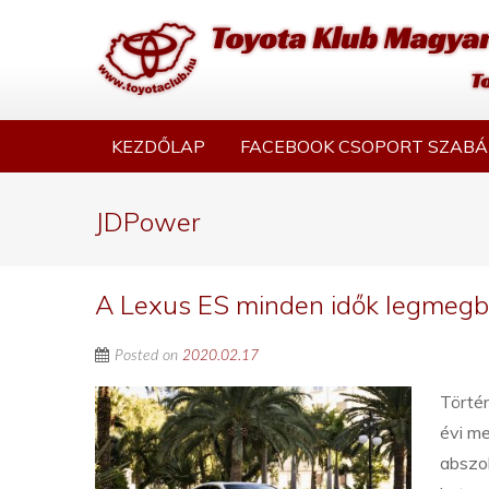
KEZDŐLAP
FACEBOOK CSOPORT SZABÁ
JDPower
A Lexus ES minden idők legmegb
Posted on
2020.02.17
Történ
évi m
abszol