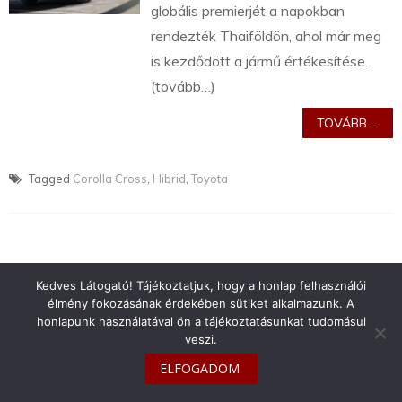
globális premierjét a napokban
rendezték Thaiföldön, ahol már meg
is kezdődött a jármű értékesítése.
(tovább…)
TOVÁBB...
Tagged
Corolla Cross
,
Hibrid
,
Toyota
Kedves Látogató! Tájékoztatjuk, hogy a honlap felhasználói
info@toyotaclub.hu
élmény fokozásának érdekében sütiket alkalmazunk. A
Copyright © 2026
Toyota Klub Magyarország
honlapunk használatával ön a tájékoztatásunkat tudomásul
veszi.
ELFOGADOM