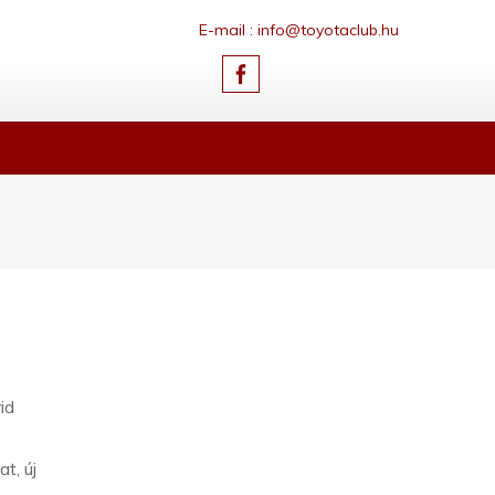
E-mail : info@toyotaclub.hu
id
T
t, új