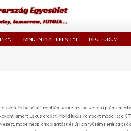
LYZAT
MINDEN PÉNTEKEN TALI
RÉGI FÓRUM
bb külső és belső stílussal lép színre a világ vezető prémium hibr
jaként ismert Lexus eredeti hibrid luxus kompakt modellje: a C
rvezett, modernebb orrkialakítást és új könnyűfém keréktárcsáka