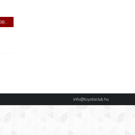
B...
info@toyotaclub.hu