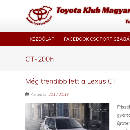
KEZDŐLAP
FACEBOOK CSOPORT SZABÁ
CT-200h
Még trendibb lett a Lexus CT
Posted on
2018.01.19
Frisse
gyártó
újrate