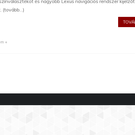
színválasztékot és nagyobb Lexus navigációs rendszer kijelzőt
. (tovább…)
TOVÁB
em +