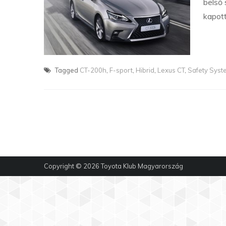
belső 
kapott
Tagged
CT-200h
,
F-sport
,
Hibrid
,
Lexus CT
,
Safety Syst
Copyright © 2026
Toyota Klub Magyarország