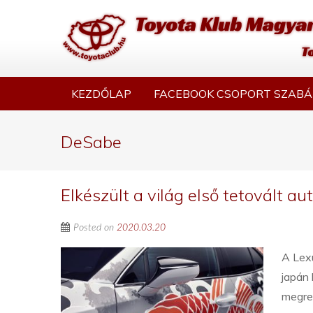
KEZDŐLAP
FACEBOOK CSOPORT SZABÁ
DeSabe
Elkészült a világ első tetovált au
Posted on
2020.03.20
A Lexu
japán 
megren