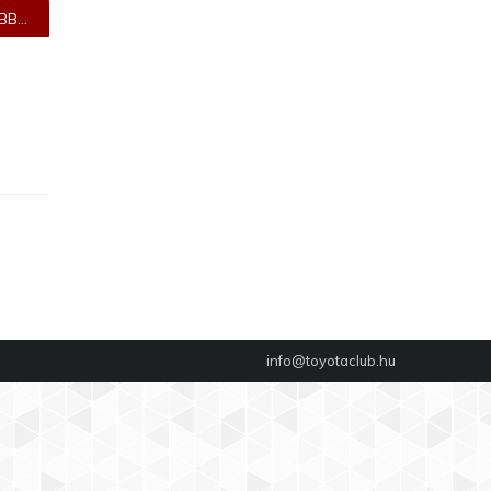
B...
info@toyotaclub.hu