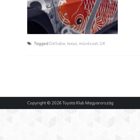
Tagged
DeSabe
,
lexus
,
művészet
,
UX
Copyright © 2026
Toyota Klub Magyarország