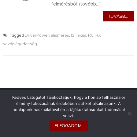
felmérésből. (tovább…)
TOVÁBB...
Tagged
DriverPower
,
elismerés
,
IS
,
lexus
,
RC
,
RX
,
vevőelégedettség
info@toyotaclub.hu
Kedves Látogató! Tájékoztatjuk, hogy a honlap felhasználói
élmény fokozásának érdekében sütiket alkalmazunk. A
Copyright © 2026
Toyota Klub Magyarország
honlapunk használatával ön a tájékoztatásunkat tudomásul
veszi.
ELFOGADOM