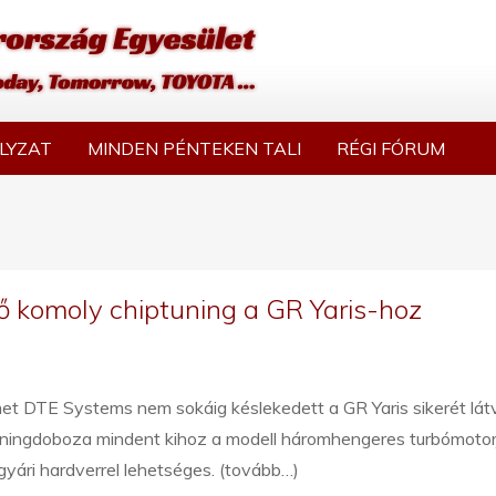
LYZAT
MINDEN PÉNTEKEN TALI
RÉGI FÓRUM
ső komoly chiptuning a GR Yaris-hoz
t DTE Systems nem sokáig késlekedett a GR Yaris sikerét látv
uningdoboza mindent kihoz a modell háromhengeres turbómotorj
gyári hardverrel lehetséges. (tovább…)