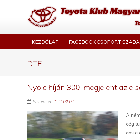
KEZDŐLAP
FACEBOOK CSOPORT SZABÁ
DTE
Nyolc híján 300: megjelent az el
Posted on
2021.02.04
A néme
cég t
ami a 