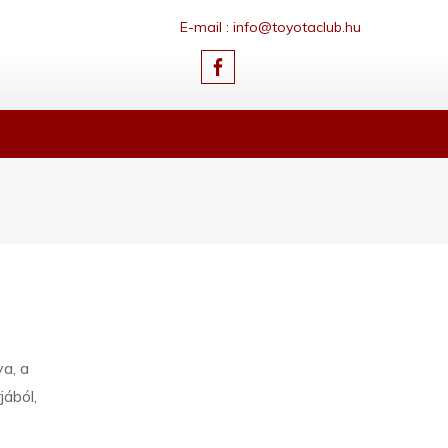
E-mail : info@toyotaclub.hu
a, a
ából,