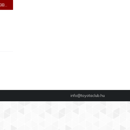
B...
info@toyotaclub.hu