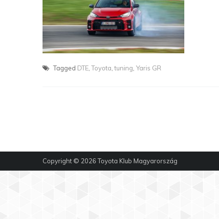
Tagged
DTE
,
Toyota
,
tuning
,
Yaris GR
Copyright © 2026
Toyota Klub Magyarország