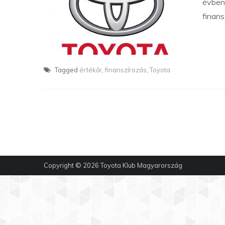
évben 
finans
Tagged
értékőr
,
finanszírozás
,
Toyota
Copyright © 2026
Toyota Klub Magyarország