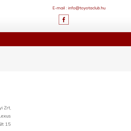
E-mail : info@toyotaclub.hu
i Zrt,
 Lexus
últ 15