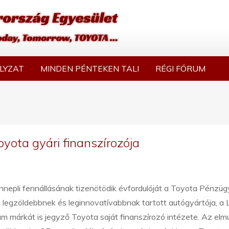
LYZAT
MINDEN PÉNTEKEN TALI
RÉGI FÓRUM
yota gyári finanszírozója
nnepli fennállásának tizenötödik évfordulóját a Toyota Pénzügy
g legzöldebbnek és leginnovatívabbnak tartott autógyártója, a
m márkát is jegyző Toyota saját finanszírozó intézete. Az elm