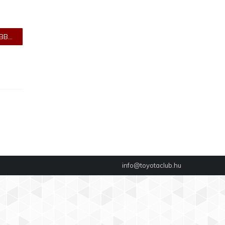
B...
info@toyotaclub.hu