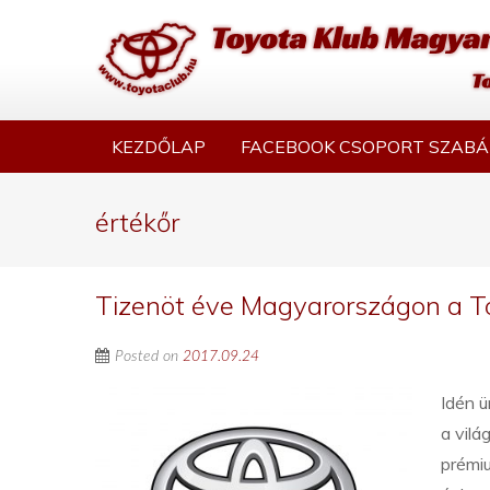
KEZDŐLAP
FACEBOOK CSOPORT SZABÁ
értékőr
Tizenöt éve Magyarországon a To
Posted on
2017.09.24
Idén ü
a vilá
prémiu