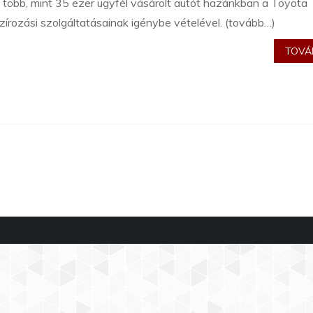
több, mint 35 ezer ügyfél vásárolt autót hazánkban a Toyota
zírozási szolgáltatásainak igénybe vételével. (tovább…)
TOVÁB