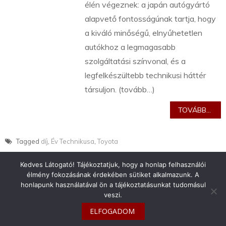
élén végeznek: a japán autógyártó
alapvető fontosságúnak tartja, hogy
a kiváló minőségű, elnyűhetetlen
autókhoz a legmagasabb
szolgáltatási színvonal, és a
legfelkészültebb technikusi háttér
társuljon. (tovább…)
TOVÁBB...
Tagged
díj
,
Év Technikusa
,
Toyota
Kedves Látogató! Tájékoztatjuk, hogy a honlap felhasználói
élmény fokozásának érdekében sütiket alkalmazunk. A
honlapunk használatával ön a tájékoztatásunkat tudomásul
veszi.
info@toyotaclub.hu
ELFOGADOM
Copyright © 2026
Toyota Klub Magyarország