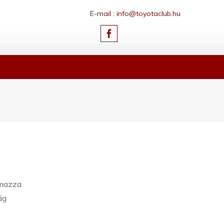
E-mail : info@toyotaclub.hu
lmazza
ág