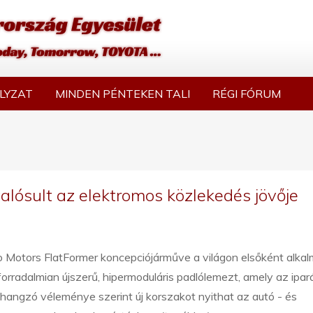
LYZAT
MINDEN PÉNTEKEN TALI
RÉGI FÓRUM
lósult az elektromos közlekedés jövője
o Motors FlatFormer koncepciójárműve a világon elsőként alka
forradalmian újszerű, hipermoduláris padlólemezt, amely az ipar
angzó véleménye szerint új korszakot nyithat az autó - és