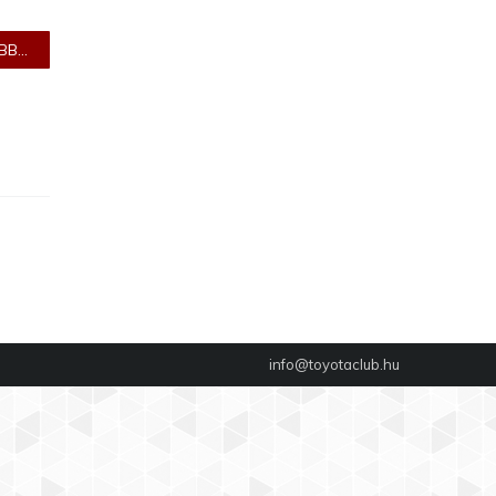
B...
info@toyotaclub.hu