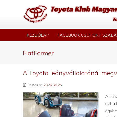
KEZDŐLAP
FACEBOOK CSOPORT SZABÁ
FlatFormer
A Toyota leányvállalatánál megva
Posted on
2020.04.26
A Hin
azt a 
egybeh