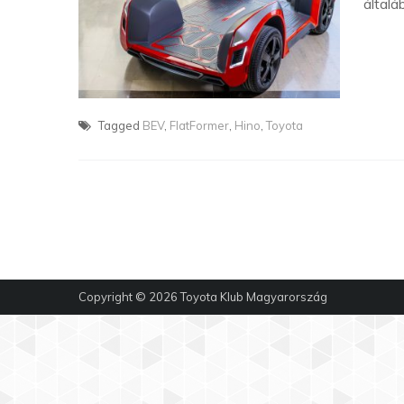
általá
Tagged
BEV
,
FlatFormer
,
Hino
,
Toyota
Copyright © 2026
Toyota Klub Magyarország