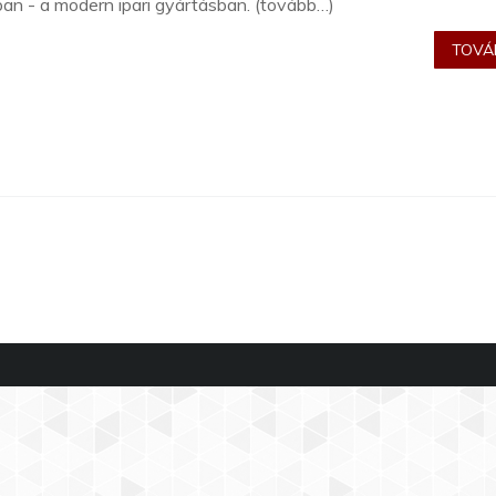
ban - a modern ipari gyártásban. (tovább…)
TOVÁB