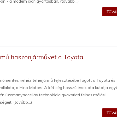
ban - a modern ipari gyártásban. (tovább…)
TOVÁB
zemű haszonjárművet a Toyota
ziómentes nehéz teherjármű fejlesztésébe fogott a Toyota és
állalata, a Hino Motors. A két cég hosszú évek óta kutatja egy
én üzemanyagcellás technológia gyakorlati felhasználási
ségeit. (tovább…)
TOVÁB