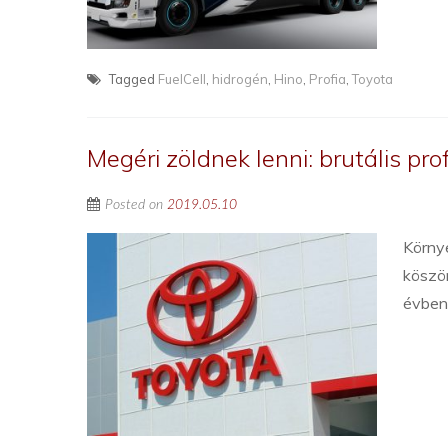
Tagged
FuelCell
,
hidrogén
,
Hino
,
Profia
,
Toyota
Megéri zöldnek lenni: brutális prof
Posted on
2019.05.10
Környe
köszön
évben 