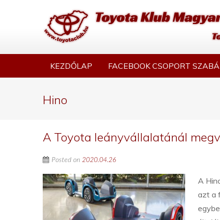
KEZDŐLAP
FACEBOOK CSOPORT SZABÁ
Hino
A Toyota leányvállalatánál megva
Posted on
2020.04.26
A Hin
azt a 
egybeh