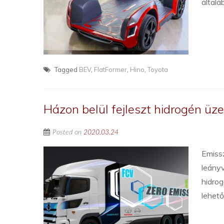
általá
Tagged
BEV
,
FlatFormer
,
Hino
,
Toyota
Házon belül fejleszt hidrogén ü
Posted on
2020.03.24
Emiss
leányv
hidrog
lehető