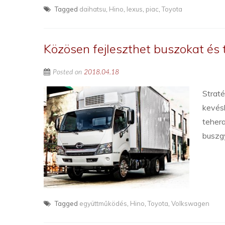
Tagged
daihatsu
,
Hino
,
lexus
,
piac
,
Toyota
Közösen fejleszthet buszokat és
Posted on
2018.04.18
Strat
kevésb
tehera
buszg
Tagged
együttműködés
,
Hino
,
Toyota
,
Volkswagen