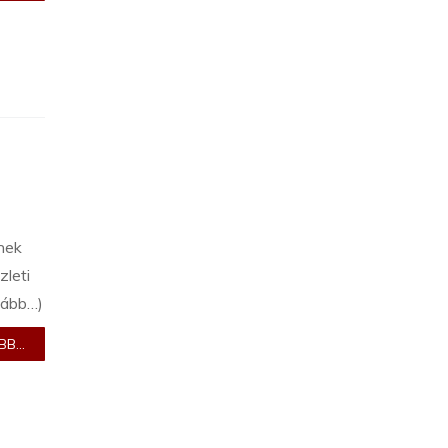
ének
zleti
ovább…)
B...