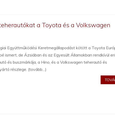
 teherautókat a Toyota és a Volkswagen
égiai Együttműködési Keretmegállapodást kötött a Toyota Eur
é ismert, de Ázsiában és az Egyesült Államokban rendkívül er
utó és buszmárkája, a Hino, és a Volkswagen teherautó és
yártó részlege. (tovább…)
TOVÁB