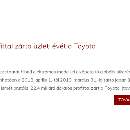
ittal zárta üzleti évét a Toyota
zetbarát hibrid elektromos modelljei elképesztő globális siker
hetően a 2018. április 1.-től 2019. március 31.-ig tartó japán ü
ismét brutális, 22,4 milliárd dolláros profittal zárt a Toyota. (t
TOVÁB