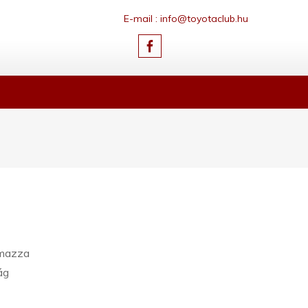
E-mail : info@toyotaclub.hu
lmazza
ág