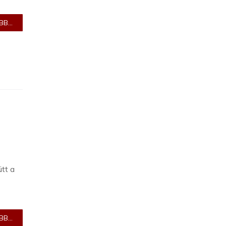
B...
ütt a
B...