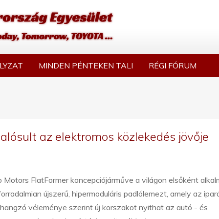
LYZAT
MINDEN PÉNTEKEN TALI
RÉGI FÓRUM
lósult az elektromos közlekedés jövője
o Motors FlatFormer koncepciójárműve a világon elsőként alka
forradalmian újszerű, hipermoduláris padlólemezt, amely az ipar
angzó véleménye szerint új korszakot nyithat az autó - és