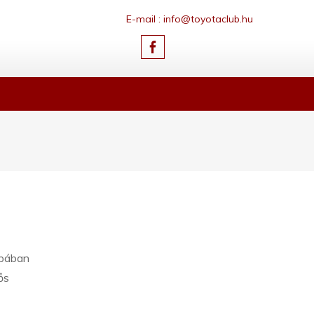
E-mail : info@toyotaclub.hu
ópában
ős