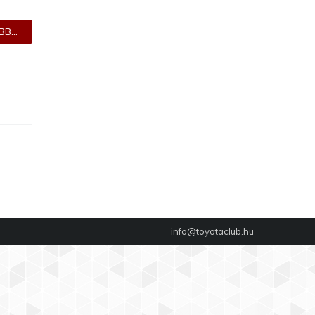
B...
info@toyotaclub.hu