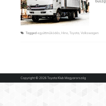
buszg
Tagged
együttműködés
,
Hino
,
Toyota
,
Volkswagen
Copyright © 2026
Toyota Klub Magyarország