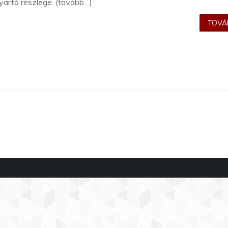
yártó részlege. (tovább…)
TOVÁB