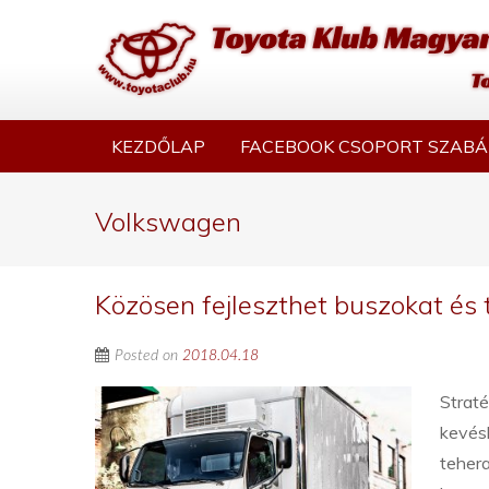
KEZDŐLAP
FACEBOOK CSOPORT SZABÁ
Volkswagen
Közösen fejleszthet buszokat és
Posted on
2018.04.18
Strat
kevésb
tehera