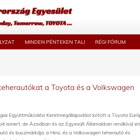
LYZAT
MINDEN PÉNTEKEN TALI
RÉGI FÓRUM
 teherautókat a Toyota és a Volkswagen
égiai Együttműködési Keretmegállapodást kötött a Toyota Eur
é ismert, de Ázsiában és az Egyesült Államokban rendkívül er
utó és buszmárkája, a Hino, és a Volkswagen teherautó és