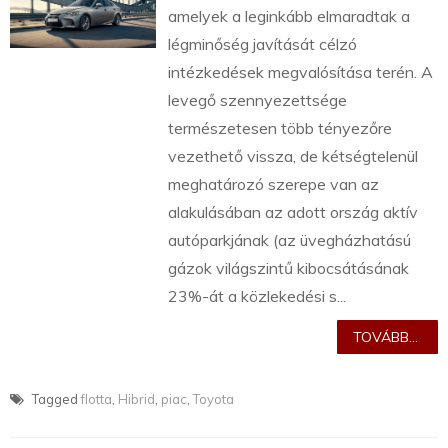
amelyek a leginkább elmaradtak a
légminőség javítását célzó
intézkedések megvalósítása terén. A
levegő szennyezettsége
természetesen több tényezőre
vezethető vissza, de kétségtelenül
meghatározó szerepe van az
alakulásában az adott ország aktív
autóparkjának (az üvegházhatású
gázok világszintű kibocsátásának
23%-át a közlekedési s...
TOVÁBB...
Tagged
flotta
,
Hibrid
,
piac
,
Toyota