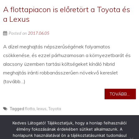
A flottapiacon is előretört a Toyota és
a Lexus
Posted on
2017.06.05
A dízel meghajtás népszerűségének folyamatos
csökkenése, és ezzel párhuzamosan a környezetbarát és
alacsony üzemben tartási költségeket kínáló hibrid
meghajtás iránti robbanásszerűen növekvő kereslet
(tovább…)
TOVÁBB...
Tagged
flotta
,
lexus
,
Toyota
Kedves Látogató! Tájékoztatjuk, hogy a honlap felhasználói
élmény fokozásának érdekében sütiket alkalmazunk. A
honlapunk használatával ön a tájékoztatásunkat tudomásul