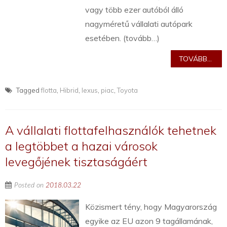
vagy több ezer autóból álló
nagyméretű vállalati autópark
esetében. (tovább…)
TOVÁBB...
Tagged
flotta
,
Hibrid
,
lexus
,
piac
,
Toyota
A vállalati flottafelhasználók tehetnek
a legtöbbet a hazai városok
levegőjének tisztaságáért
Posted on
2018.03.22
Közismert tény, hogy Magyarország
egyike az EU azon 9 tagállamának,