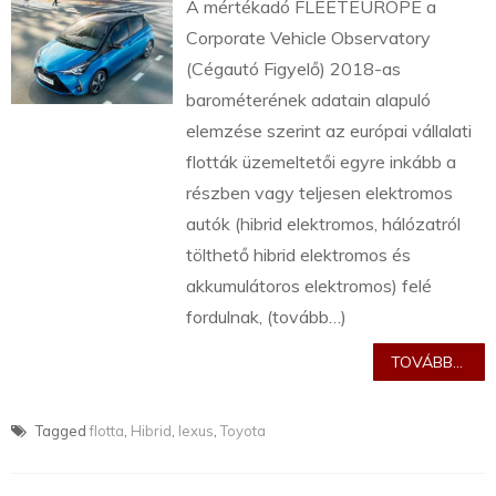
A mértékadó FLEETEUROPE a
Corporate Vehicle Observatory
(Cégautó Figyelő) 2018-as
barométerének adatain alapuló
elemzése szerint az európai vállalati
flották üzemeltetői egyre inkább a
részben vagy teljesen elektromos
autók (hibrid elektromos, hálózatról
tölthető hibrid elektromos és
akkumulátoros elektromos) felé
fordulnak, (tovább…)
TOVÁBB...
Tagged
flotta
,
Hibrid
,
lexus
,
Toyota