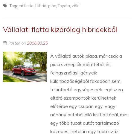
Tagged
flotta
,
Hibrid
,
piac
,
Toyota
,
zöld
Vállalati flotta kizárólag hibridekből
Posted on
2018.03.25
A vállalati autók piaca, már csak a
piaci szereplők méretéből és
felhasználási igényeik
különbözőségéből fakadóan sem
tekinthető egységesnek: egészen
eltérő szempontok kerülhetnek
előtérbe egy csupán egy, vagy
néhány autóból álló kis flottánál, mint
egy több tucat autót tartalmazó
közepes, netalán egy több száz,