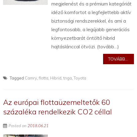
megjelenést és a prémium kategóriát
idéző komfortot a legfejlettebb aktív
biztonsági rendszerekkel, és ami a
legfontosabb, a legújabb generációs
környezetbarát öntöltő hibrid
hajtáslánccal ötvözi. (tovább…)
TOVÁBB...
Tagged
Camry
,
flotta
,
Hibrid
,
tnga
,
Toyota
Az európai flottaüzemeltetők 60
százaléka rendelkezik CO2 céllal
Posted on
2018.06.21