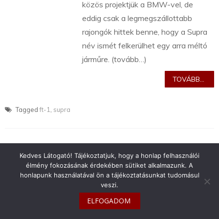
közös projektjük a BMW-vel, de
eddig csak a legmegszállottabb
rajongók hittek benne, hogy a Supra
név ismét felkerülhet egy arra méltó
járműre. (tovább…)
TOVÁBB...
Tagged
ft-1
,
supra
Kedves Látogató! Tájékoztatjuk, hogy a honlap felhasználói
élmény fokozásának érdekében sütiket alkalmazunk. A
info@toyotaclub.hu
honlapunk használatával ön a tájékoztatásunkat tudomásul
veszi.
Copyright © 2026
Toyota Klub Magyarország
ELFOGADOM