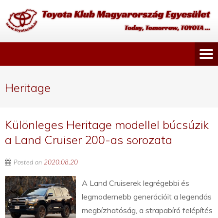
Heritage
Különleges Heritage modellel búcsúzik
a Land Cruiser 200-as sorozata
Posted on
2020.08.20
A Land Cruiserek legrégebbi és
legmodernebb generációit a legendás
megbízhatóság, a strapabíró felépítés