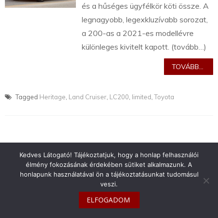
és a hűséges ügyfélkör köti össze. A
legnagyobb, legexkluzívabb sorozat,
a 200-as a 2021-es modellévre
különleges kivitelt kapott. (tovább…)
TOVÁBB...
Tagged
Heritage
,
Land Cruiser
,
LC200
,
limited
,
Toyota
Kedves Látogató! Tájékoztatjuk, hogy a honlap felhasználói
info@toyotaclub.hu
élmény fokozásának érdekében sütiket alkalmazunk. A
Copyright © 2026
Toyota Klub Magyarország
honlapunk használatával ön a tájékoztatásunkat tudomásul
veszi.
ELFOGADOM