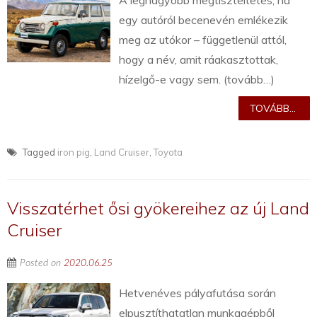
A legnagyobb megtiszteltetés, ha
egy autóról becenevén emlékezik
meg az utókor – függetlenül attól,
hogy a név, amit ráakasztottak,
hízelgő-e vagy sem. (tovább…)
TOVÁBB...
Tagged
iron pig
,
Land Cruiser
,
Toyota
Visszatérhet ősi gyökereihez az új Land
Cruiser
Posted on
2020.06.25
Hetvenéves pályafutása során
elpusztíthatatlan munkagépből