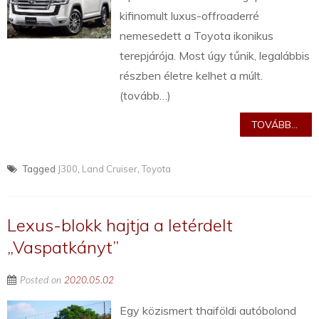
kifinomult luxus-offroaderré
nemesedett a Toyota ikonikus
terepjárója. Most úgy tűnik, legalábbis
részben életre kelhet a múlt.
(tovább…)
TOVÁBB...
Tagged
J300
,
Land Cruiser
,
Toyota
Lexus-blokk hajtja a letérdelt
„Vaspatkányt”
Posted on
2020.05.02
Egy közismert thaiföldi autóbolond