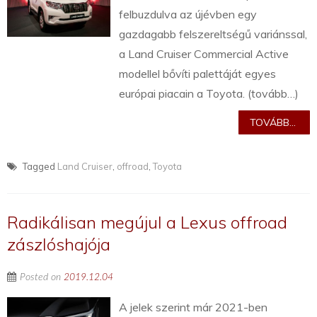
felbuzdulva az újévben egy
gazdagabb felszereltségű variánssal,
a Land Cruiser Commercial Active
modellel bővíti palettáját egyes
európai piacain a Toyota. (tovább…)
TOVÁBB...
Tagged
Land Cruiser
,
offroad
,
Toyota
Radikálisan megújul a Lexus offroad
zászlóshajója
Posted on
2019.12.04
A jelek szerint már 2021-ben