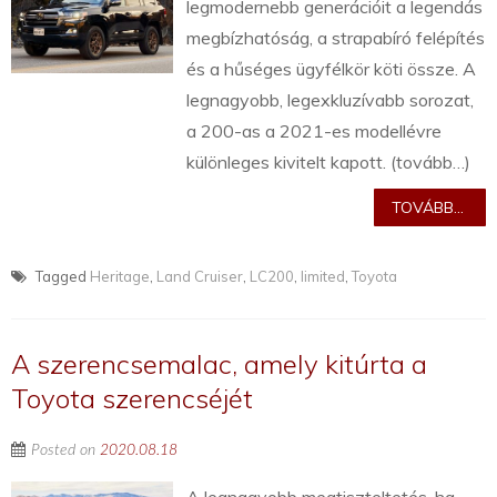
legmodernebb generációit a legendás
megbízhatóság, a strapabíró felépítés
és a hűséges ügyfélkör köti össze. A
legnagyobb, legexkluzívabb sorozat,
a 200-as a 2021-es modellévre
különleges kivitelt kapott. (tovább…)
TOVÁBB...
Tagged
Heritage
,
Land Cruiser
,
LC200
,
limited
,
Toyota
A szerencsemalac, amely kitúrta a
Toyota szerencséjét
Posted on
2020.08.18