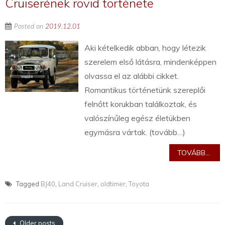
Cruiserének rövid története
Posted on
2019.12.01
Aki kételkedik abban, hogy létezik
szerelem első látásra, mindenképpen
olvassa el az alábbi cikket.
Romantikus történetünk szereplői
felnőtt korukban találkoztak, és
valószínűleg egész életükben
egymásra vártak. (tovább…)
TOVÁBB...
Tagged
BJ40
,
Land Cruiser
,
oldtimer
,
Toyota
Older posts