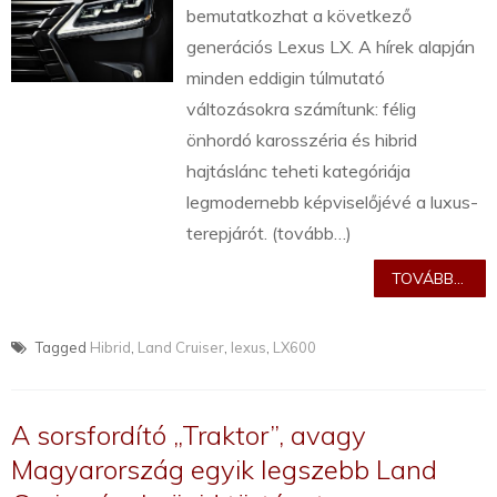
bemutatkozhat a következő
generációs Lexus LX. A hírek alapján
minden eddigin túlmutató
változásokra számítunk: félig
önhordó karosszéria és hibrid
hajtáslánc teheti kategóriája
legmodernebb képviselőjévé a luxus-
terepjárót. (tovább…)
TOVÁBB...
Tagged
Hibrid
,
Land Cruiser
,
lexus
,
LX600
A sorsfordító „Traktor”, avagy
Magyarország egyik legszebb Land