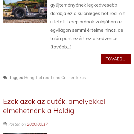
gyűjteményének legkedvesebb
darabja ez a különleges hot rod. Az
ültetett terepjárónak valójában az
égvilágon semmi értelme nincs, de
talán pont ezért ez a kedvence.
(tovább…)
TOVÁBB...
Tagged
Heng
,
hot rod
,
Land Cruiser
,
lexus
Ezek azok az autók, amelyekkel
elmehetnénk a Holdig
Posted on
2020.03.17