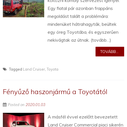
költözni komoly szervezést igényel.
Egy fiatal pár azonban frappáns
megoldást talált a problémára:
mindenüket hátrahagyták, beültek
egy öreg Toyotába, és egyszerűen
nekivágtak az útnak. (tovább…)
TOVÁBB...
Tagged
Land Cruiser
,
Toyota
Fényűző haszonjármű a Toyotától
Posted on
2020.01.03
A másfél évvel ezelőtt bevezetett
Land Cruiser Commercial piaci sikerén