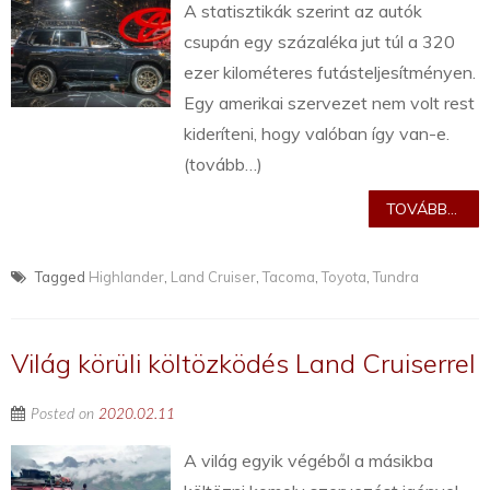
A statisztikák szerint az autók
csupán egy százaléka jut túl a 320
ezer kilométeres futásteljesítményen.
Egy amerikai szervezet nem volt rest
kideríteni, hogy valóban így van-e.
(tovább…)
TOVÁBB...
Tagged
Highlander
,
Land Cruiser
,
Tacoma
,
Toyota
,
Tundra
Világ körüli költözködés Land Cruiserrel
Posted on
2020.02.11
A világ egyik végéből a másikba