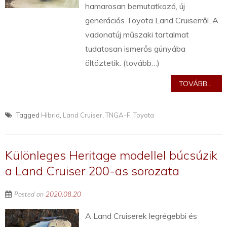
hamarosan bemutatkozó, új
generációs Toyota Land Cruiserről. A
vadonatúj műszaki tartalmat
tudatosan ismerős gúnyába
öltöztetik. (tovább…)
TOVÁBB...
Tagged
Hibrid
,
Land Cruiser
,
TNGA-F
,
Toyota
Különleges Heritage modellel búcsúzik
a Land Cruiser 200-as sorozata
Posted on
2020.08.20
A Land Cruiserek legrégebbi és