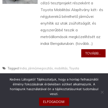
célzó tesztprojekt részeként a
Toyota Mobilitási Alapítvány két- és
négykerekű bérelhető járművei
enyhítik az utak zsúfoltságát, és
egyszerűbbé teszik a
metróállomások megközelítését az
indiai Bengaluruban. (tovább…)
TOVÁBB...
Tagged
India
,
járműmegosztás
,
mobilitás
,
Toyota
Kedves Látogató! Tájékoztatjuk, hogy a honlap felhasználói
élmény fokozásának érdekében sütiket alkalmazunk. A
honlapunk használatával ön a tájékoztatásunkat tudomásul
veszi.
info@toyotaclub.hu
ELFOGADOM
Copyright © 2026
Toyota Klub Magyarország