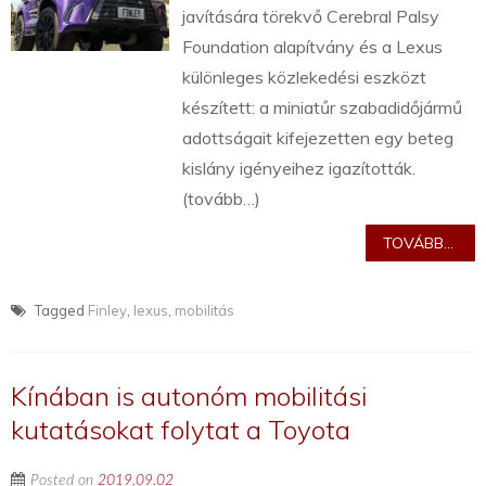
javítására törekvő Cerebral Palsy
Foundation alapítvány és a Lexus
különleges közlekedési eszközt
készített: a miniatűr szabadidőjármű
adottságait kifejezetten egy beteg
kislány igényeihez igazították.
(tovább…)
TOVÁBB...
Tagged
Finley
,
lexus
,
mobilitás
Kínában is autonóm mobilitási
kutatásokat folytat a Toyota
Posted on
2019.09.02