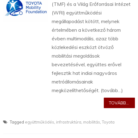
(TMF) és a Világ Erőforrásai Intézet
(WRI) együttműködési
megállapodást kötött, melynek
értelmében a következő három
évben multimodális, azaz több
közlekedési eszközt ötvöző
mobilitási megoldások
bevezetésével, együttes erővel
fejlesztik hat indiai nagyváros
metróállomásainak
megközelíthetőségét. (tovább…)
TOVÁBB...
Tagged
együttműködés
,
infrastruktúra
,
mobilitás
,
Toyota