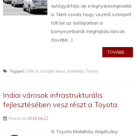
autógyártója, de a legnyereségesebb
is. Nem csoda, hogy vezető szerepet
tölt be az autóiparban a
környezetbarát meghajtási láncok
(tovább…)
TOVÁBB...
Tagged
CARLA
,
Google
,
lexus
,
mobilitás
,
Toyota
Indiai városok infrastrukturális
fejlesztésében vesz részt a Toyota
Posted on
2018.06.22
A Toyota Mobilitási Alapítvány