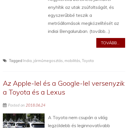
enyhítik az utak zsúfoltságát, és
egyszerűbbé teszik a
metróállomások megközelítését az
indiai Bengaluruban. (tovább…)
TOVÁBB...
Tagged
India
,
járműmegosztás
,
mobilitás
,
Toyota
Az Apple-lel és a Google-lel versenyzik
a Toyota és a Lexus
Posted on
2018.06.24
A Toyota nem csupán a világ
legzöldebb és leginnovatívabb