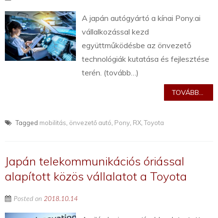
A japán autógyártó a kínai Pony.ai
vállalkozással kezd
együttműködésbe az önvezető
technológiák kutatása és fejlesztése
terén. (tovább…)
TOVÁBB...
Tagged
mobilitás
,
önvezető autó
,
Pony
,
RX
,
Toyota
Japán telekommunikációs óriással
alapított közös vállalatot a Toyota
Posted on
2018.10.14