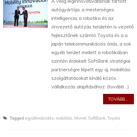
A világ leginnovatívabbnak tartott
autógyártója, a mesterséges
intelligencia, a robotika és az
önvezető autózás területén is vezető
fejlesztőnek számtó Toyota és a a
japán telekommunikációs óriás, a sok
egyéb terület mellett a robotikában
szintén érdekelt SoftBank stratégiai
partnerségre lépett egy új, mobilitási
szolgáltatásokat kínáló közös
vállalkozás alapításához. (tovább…)
TOVÁBB...
Tagged
együttműködés
,
mobilitás
,
Monet
,
SoftBank
,
Toyota