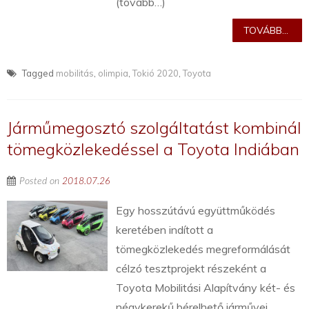
(tovább…)
TOVÁBB...
Tagged
mobilitás
,
olimpia
,
Tokió 2020
,
Toyota
Járműmegosztó szolgáltatást kombinál
tömegközlekedéssel a Toyota Indiában
Posted on
2018.07.26
Egy hosszútávú együttműködés
keretében indított a
tömegközlekedés megreformálását
célzó tesztprojekt részeként a
Toyota Mobilitási Alapítvány két- és
négykerekű bérelhető járművei