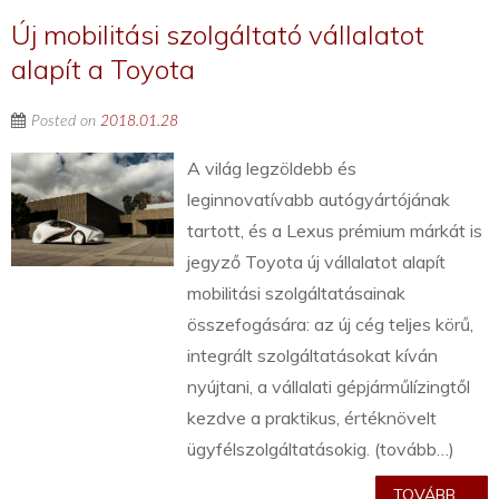
Új mobilitási szolgáltató vállalatot
alapít a Toyota
Posted on
2018.01.28
A világ legzöldebb és
leginnovatívabb autógyártójának
tartott, és a Lexus prémium márkát is
jegyző Toyota új vállalatot alapít
mobilitási szolgáltatásainak
összefogására: az új cég teljes körű,
integrált szolgáltatásokat kíván
nyújtani, a vállalati gépjárműlízingtől
kezdve a praktikus, értéknövelt
ügyfélszolgáltatásokig. (tovább…)
TOVÁBB...