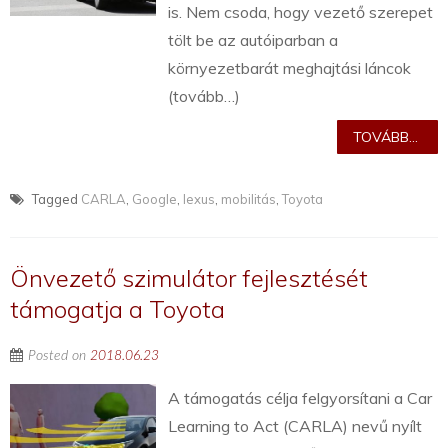
is. Nem csoda, hogy vezető szerepet
tölt be az autóiparban a
környezetbarát meghajtási láncok
(tovább…)
TOVÁBB...
Tagged
CARLA
,
Google
,
lexus
,
mobilitás
,
Toyota
Önvezető szimulátor fejlesztését
támogatja a Toyota
Posted on
2018.06.23
A támogatás célja felgyorsítani a Car
Learning to Act (CARLA) nevű nyílt