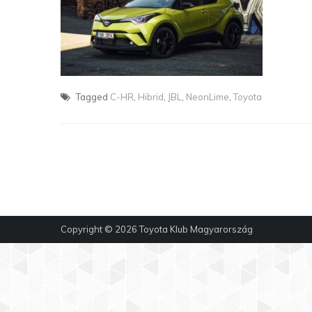
Tagged
C-HR
,
Hibrid
,
JBL
,
NeonLime
,
Toyota
Copyright © 2026
Toyota Klub Magyarország