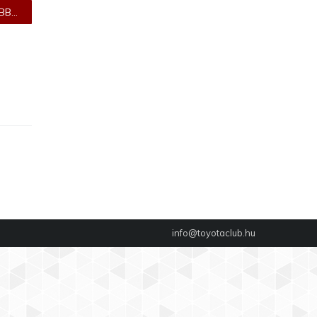
B...
info@toyotaclub.hu