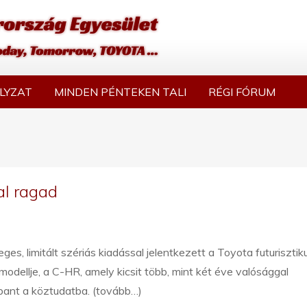
LYZAT
MINDEN PÉNTEKEN TALI
RÉGI FÓRUM
l ragad
eges, limitált szériás kiadással jelentkezett a Toyota futurisztik
modellje, a C-HR, amely kicsit több, mint két éve valósággal
bant a köztudatba. (tovább…)