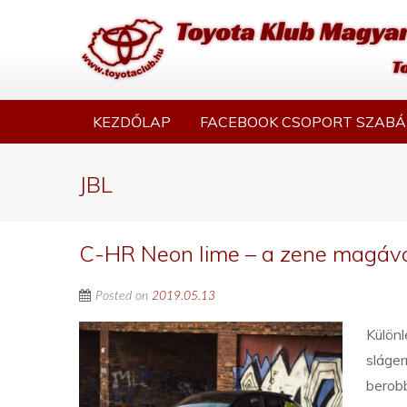
KEZDŐLAP
FACEBOOK CSOPORT SZABÁ
JBL
C-HR Neon lime – a zene magáva
Posted on
2019.05.13
Különl
sláger
berob