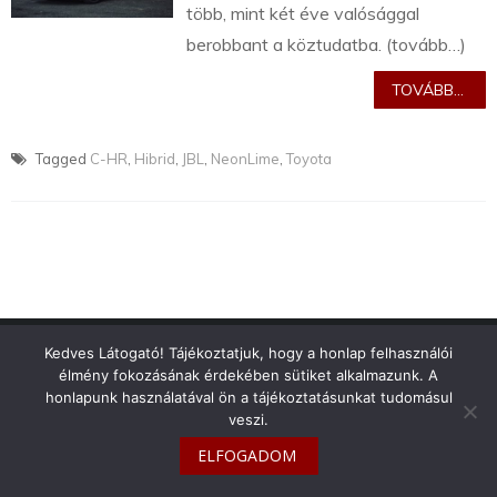
több, mint két éve valósággal
berobbant a köztudatba. (tovább…)
TOVÁBB...
Tagged
C-HR
,
Hibrid
,
JBL
,
NeonLime
,
Toyota
info@toyotaclub.hu
Kedves Látogató! Tájékoztatjuk, hogy a honlap felhasználói
élmény fokozásának érdekében sütiket alkalmazunk. A
Copyright © 2026
Toyota Klub Magyarország
honlapunk használatával ön a tájékoztatásunkat tudomásul
veszi.
ELFOGADOM