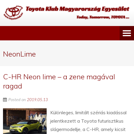
NeonLime
C-HR Neon lime – a zene magával
ragad
Posted on
2019.05.13
Különleges, limitált szériás kiadással
jelentkezett a Toyota futurisztikus
slágermodellje, a C-HR, amely kicsit