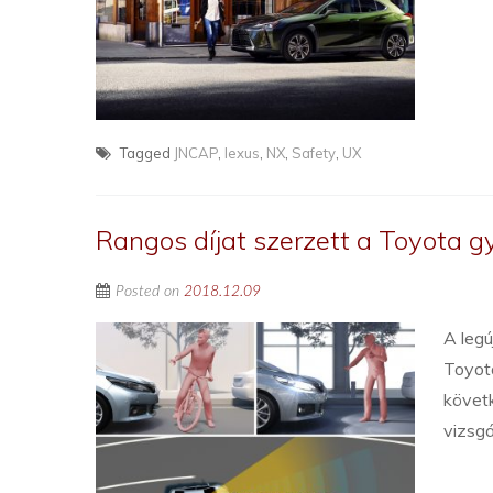
Tagged
JNCAP
,
lexus
,
NX
,
Safety
,
UX
Rangos díjat szerzett a Toyota g
Posted on
2018.12.09
A legú
Toyota
követ
vizsg