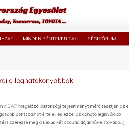
LYZAT
MINDEN PÉNTEKEN TALI
RÉGI FÓRUM
rái a leghatékonyabbak
án NCAP megelőző biztonsági teljesítményt mérő tesztjén az e
gasabb pontszámot érte el, és ezzel az adható legkiválóbb
ítést szerezte meg a Lexus két szabadidőjárműve. (tovább…)