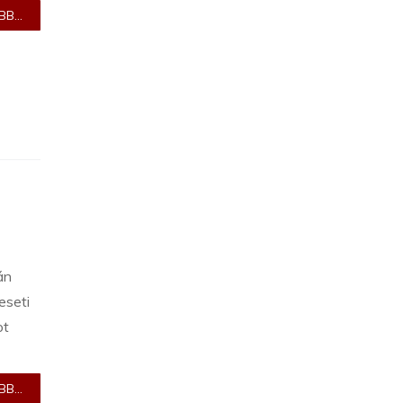
B...
án
eseti
ot
B...