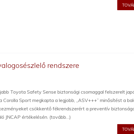
TOVÁB
yalogosészlelő rendszere
jabb Toyota Safety Sense biztonsági csomaggal felszerelt jap
 Corolla Sport megkapta a legjobb, „ASV+++” minősítést a bal
kezményeket csökkentő fékrendszerért a preventív biztonság
áló JNCAP értékelésén. (tovább…)
TOVÁB