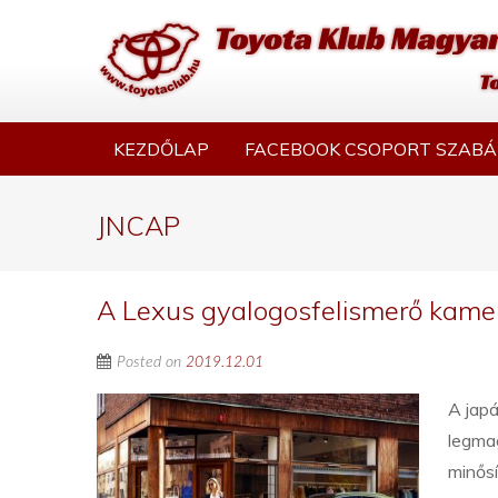
KEZDŐLAP
FACEBOOK CSOPORT SZABÁ
JNCAP
A Lexus gyalogosfelismerő kame
Posted on
2019.12.01
A jap
legma
minős