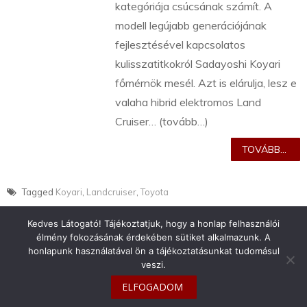
kategóriája csúcsának számít. A
modell legújabb generációjának
fejlesztésével kapcsolatos
kulisszatitkokról Sadayoshi Koyari
főmérnök mesél. Azt is elárulja, lesz e
valaha hibrid elektromos Land
Cruiser… (tovább…)
TOVÁBB...
Tagged
Koyari
,
Landcruiser
,
Toyota
Kedves Látogató! Tájékoztatjuk, hogy a honlap felhasználói
élmény fokozásának érdekében sütiket alkalmazunk. A
honlapunk használatával ön a tájékoztatásunkat tudomásul
veszi.
info@toyotaclub.hu
ELFOGADOM
Copyright © 2026
Toyota Klub Magyarország